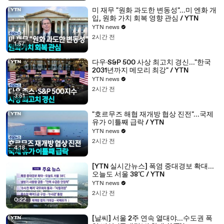
미 재무 "원화 과도한 변동성"...미 엔화 개
입, 원화 가치 회복 영향 관심 / YTN
YTN news
2시간 전
1:57
다우·S&P 500 사상 최고치 경신..."한국
2031년까지 메모리 최강" / YTN
YTN news
2시간 전
3:51
"호르무즈 해협 재개방 협상 진전"...국제
유가 이틀째 급락 / YTN
YTN news
2시간 전
4:18
[YTN 실시간뉴스] 폭염 중대경보 확대...
오늘도 서울 38℃ / YTN
YTN news
2시간 전
0:22
[날씨] 서울 2주 연속 열대야...수도권 폭