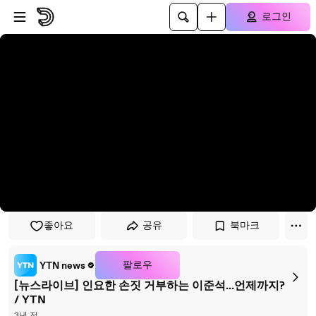
플레이어로 건너뛰기
본문으로 건너뛰기
로그인
좋아요
공유
북마크
팔로우
YTN news
[뉴스라이브] 인요한 손짓 거부하는 이준석...언제까지?
/ YTN