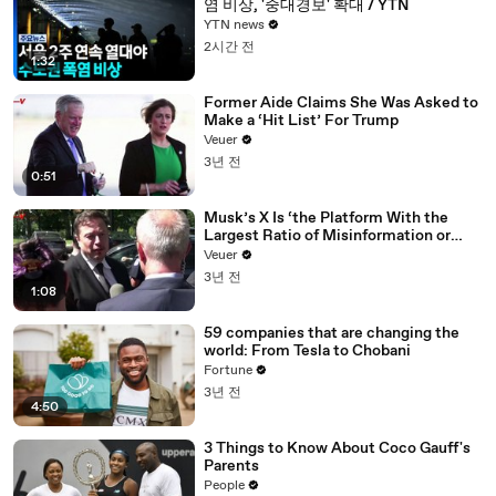
염 비상, '중대경보' 확대 / YTN
YTN news
2시간 전
1:32
Former Aide Claims She Was Asked to
Make a ‘Hit List’ For Trump
Veuer
3년 전
0:51
Musk’s X Is ‘the Platform With the
Largest Ratio of Misinformation or
Disinformation’ Amongst All Social
Veuer
Media Platforms
3년 전
1:08
59 companies that are changing the
world: From Tesla to Chobani
Fortune
3년 전
4:50
3 Things to Know About Coco Gauff's
Parents
People