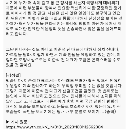
시기에 누가 더 속이 깊고 통 큰 정치를 하는지 극명하게 대비되기
때문에 이런 부분들이 쌓여서 인요한 혁신위에 대한 긍정적인 평가
로 이어지게 될 것 같고, 사실은 쉽지 않은 일임에도 불구하고 인요
한 위원장이 이렇게 손을 내밀고 통합에 대해서 진정성을 보이는 것
자체가 혁신위가 당을 변화시키는 하나의 방법이 아닌가 싶어서 저
희도 최대한 인요한 위원장의 뜻을 존중하면서 많은 힘을 실어드리
려고 합니다.
그냥 만나자는 것도 아니고 이준석 전 대표에 대해서 정치 선배다,
가르침을 달라. 이렇게 하면서 계속 만남을 요청하고 있는 건데, 이
렇다면 모양새상으로는 이준석 전 대표가 조금은 곤혹스러울 수도
있을 것 같아요.
[강성필]
맞습니다. 이준석 대표로서는 아무래도 연배가 훨씬 있으신 인요한
위원장이 계속 만나자고 하는데 무작정 뿌리칠 수는 없을 것입니다.
그렇기 때문에 이준석 전 대표가 선결조건을 달았죠. 첫 번째로는
본인에 대해서 비난하고 있으신 당내 인사들에 대해서 조치를 취해
달라. 그리고 대표로서 대통령에게 향한 어떤 국정 전반의 변화의
쇄신의 모습을 보여달라라고 눈물로 호소하기까지 했는데요. 이런
모습들이 국민들 보시기에는 당내 내부 분열로 보이기 ... (중략)
▶ 기사 원문 :
https://www.ytn.co.kr/_ln/0101_202311031112562304