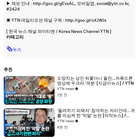
▶ 제보 안내 : http://goo.gl/gEvsAL, 모바일앱, social@ytn.co.kr,
#2424
▣ YTN 데일리모션 채널 구독 : http://goo.gl/oXJWJs
[ 한국 뉴스 채널 와이티엔 / Korea News Channel YTN ]
카테고리
🗞
뉴스
추천
도망치는 상인 뒤쫓더니 돌진…자폭드론
영상에 우크라 '격분' [지금이뉴스] / YTN
YTN news
7분 전
0:51
|
다음 순서
'돌려차기 피해자' 참석하는 자리인데...귀
를 의심케 한 '막말' 논란 [자막뉴스] /
YTN
YTN news
8분 전
1:15