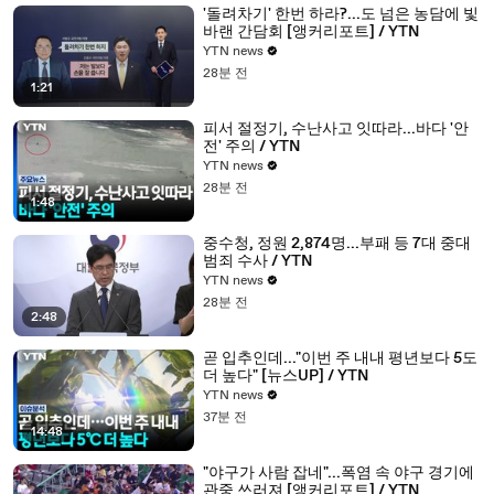
'돌려차기' 한번 하라?...도 넘은 농담에 빛
바랜 간담회 [앵커리포트] / YTN
YTN news
28분 전
1:21
피서 절정기, 수난사고 잇따라...바다 '안
전' 주의 / YTN
YTN news
28분 전
1:48
중수청, 정원 2,874명...부패 등 7대 중대
범죄 수사 / YTN
YTN news
28분 전
2:48
곧 입추인데..."이번 주 내내 평년보다 5도
더 높다" [뉴스UP] / YTN
YTN news
37분 전
14:48
"야구가 사람 잡네"...폭염 속 야구 경기에
관중 쓰러져 [앵커리포트] / YTN