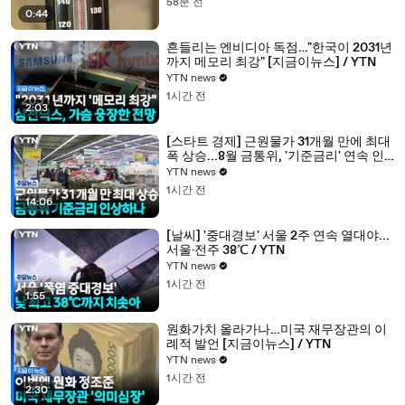
58분 전
0:44
흔들리는 엔비디아 독점…"한국이 2031년
까지 메모리 최강" [지금이뉴스] / YTN
YTN news
1시간 전
2:03
[스타트 경제] 근원물가 31개월 만에 최대
폭 상승...8월 금통위, '기준금리' 연속 인
상하나 / YTN
YTN news
1시간 전
14:06
[날씨] '중대경보' 서울 2주 연속 열대야...
서울·전주 38℃ / YTN
YTN news
1시간 전
1:55
원화가치 올라가나…미국 재무장관의 이
례적 발언 [지금이뉴스] / YTN
YTN news
1시간 전
2:30