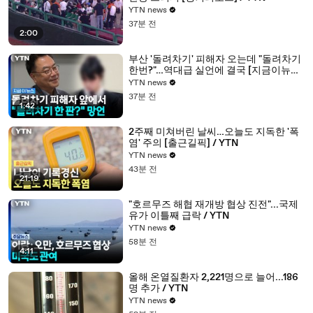
YTN news
37분 전
2:00
부산 '돌려차기' 피해자 오는데 "돌려차기
한번?"…역대급 실언에 결국 [지금이뉴스]
/ YTN
YTN news
37분 전
1:42
2주째 미쳐버린 날씨…오늘도 지독한 '폭
염' 주의 [출근길픽] / YTN
YTN news
43분 전
21:19
"호르무즈 해협 재개방 협상 진전"...국제
유가 이틀째 급락 / YTN
YTN news
58분 전
4:11
올해 온열질환자 2,221명으로 늘어...186
명 추가 / YTN
YTN news