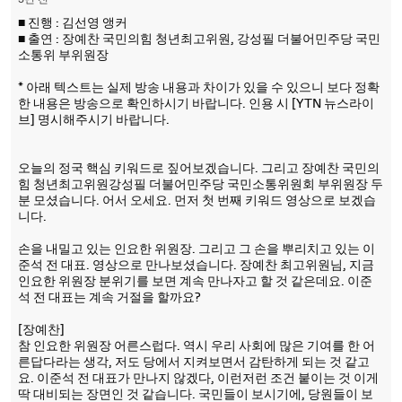
3년 전
■ 진행 : 김선영 앵커
■ 출연 : 장예찬 국민의힘 청년최고위원, 강성필 더불어민주당 국민
소통위 부위원장
* 아래 텍스트는 실제 방송 내용과 차이가 있을 수 있으니 보다 정확
한 내용은 방송으로 확인하시기 바랍니다. 인용 시 [YTN 뉴스라이
브] 명시해주시기 바랍니다.
오늘의 정국 핵심 키워드로 짚어보겠습니다. 그리고 장예찬 국민의
힘 청년최고위원강성필 더불어민주당 국민소통위원회 부위원장 두
분 모셨습니다. 어서 오세요. 먼저 첫 번째 키워드 영상으로 보겠습
니다.
손을 내밀고 있는 인요한 위원장. 그리고 그 손을 뿌리치고 있는 이
준석 전 대표. 영상으로 만나보셨습니다. 장예찬 최고위원님, 지금
인요한 위원장 분위기를 보면 계속 만나자고 할 것 같은데요. 이준
석 전 대표는 계속 거절을 할까요?
[장예찬]
참 인요한 위원장 어른스럽다. 역시 우리 사회에 많은 기여를 한 어
른답다라는 생각, 저도 당에서 지켜보면서 감탄하게 되는 것 같고
요. 이준석 전 대표가 만나지 않겠다, 이런저런 조건 붙이는 것 이게
딱 대비되는 장면인 것 같습니다. 국민들이 보시기에, 당원들이 보