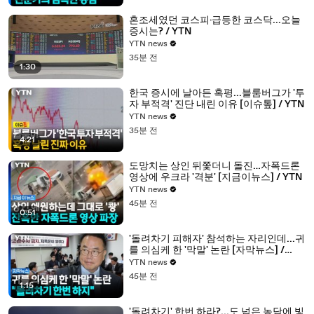
혼조세였던 코스피·급등한 코스닥...오늘
증시는? / YTN
YTN news
35분 전
1:30
한국 증시에 날아든 혹평...블룸버그가 '투
자 부적격' 진단 내린 이유 [이슈톺] / YTN
YTN news
35분 전
4:21
도망치는 상인 뒤쫓더니 돌진…자폭드론
영상에 우크라 '격분' [지금이뉴스] / YTN
YTN news
45분 전
0:51
'돌려차기 피해자' 참석하는 자리인데...귀
를 의심케 한 '막말' 논란 [자막뉴스] /
YTN
YTN news
45분 전
1:15
'돌려차기' 한번 하라?...도 넘은 농담에 빛