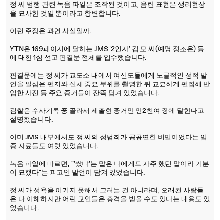
정 씨 범행 관련 녹음 파일은 조작된 것이고, 음란 표현은 생리현상
을 묘사한 것일 뿐이라고 항변합니다.
이런 주장은 과연 사실일까.
YTN은 169페이지에 달하는 JMS '2인자' 김 모 씨(예명 정조은) 등
에 대한 1심 선고 판결문 전체를 입수했습니다.
판결문에는 정 씨가 교도소 내에서 여신도들에게 노골적인 성적 발
언을 일삼은 편지와 신체 중요 부위를 촬영한 뒤 교묘하게 편집해 반
입한 사진 등 주요 증거들이 잔뜩 담겨 있었습니다.
검찰은 수사기록 중 골라서 제출한 증거만 만2천여 장에 달한다고
설명했습니다.
이미 JMS 내부에서도 정 씨의 성범죄가 공공연한 비밀이었다는 입
증 자료들도 여럿 있었습니다.
녹음 파일에 따르면, "'쌌냐'는 말은 나에게도 자주 했던 말이라 기분
이 묘했다"는 피고인 발언이 담겨 있었습니다.
정 씨가 성욕을 이기지 못해서 그러는 건 아니라며, 오래된 사람들
은 다 이해하지만 어린 교인들은 충격을 받을 수도 있다는 내용도 있
었습니다.