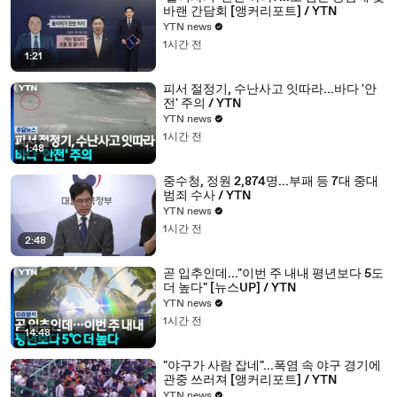
바랜 간담회 [앵커리포트] / YTN
YTN news
1시간 전
1:21
피서 절정기, 수난사고 잇따라...바다 '안
전' 주의 / YTN
YTN news
1시간 전
1:48
중수청, 정원 2,874명...부패 등 7대 중대
범죄 수사 / YTN
YTN news
1시간 전
2:48
곧 입추인데..."이번 주 내내 평년보다 5도
더 높다" [뉴스UP] / YTN
YTN news
1시간 전
14:48
"야구가 사람 잡네"...폭염 속 야구 경기에
관중 쓰러져 [앵커리포트] / YTN
YTN news