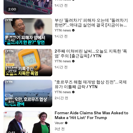
1시간 전
2:00
부산 '돌려차기' 피해자 오는데 "돌려차기
한번?"…역대급 실언에 결국 [지금이뉴스]
/ YTN
YTN news
1시간 전
1:42
2주째 미쳐버린 날씨…오늘도 지독한 '폭
염' 주의 [출근길픽] / YTN
YTN news
1시간 전
21:19
"호르무즈 해협 재개방 협상 진전"...국제
유가 이틀째 급락 / YTN
YTN news
2시간 전
4:11
Former Aide Claims She Was Asked to
Make a ‘Hit List’ For Trump
Veuer
3년 전