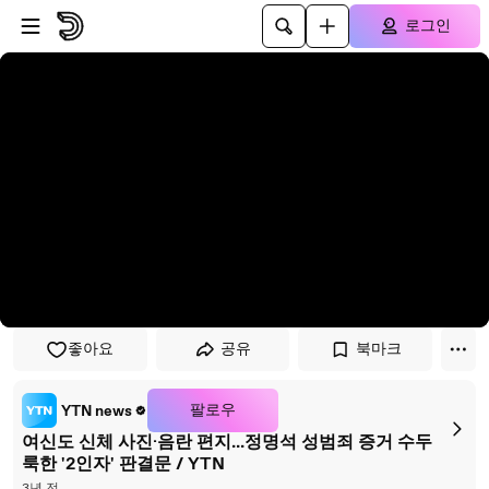
플레이어로 건너뛰기
본문으로 건너뛰기
로그인
좋아요
공유
북마크
팔로우
YTN news
여신도 신체 사진·음란 편지...정명석 성범죄 증거 수두
룩한 '2인자' 판결문 / YTN