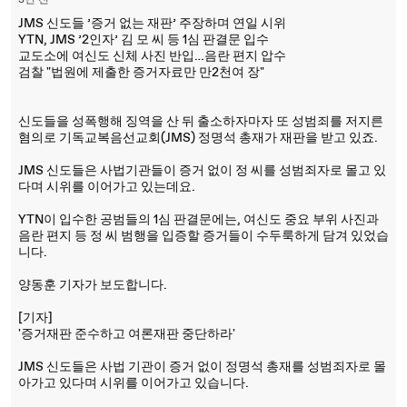
3년 전
JMS 신도들 ’증거 없는 재판’ 주장하며 연일 시위
YTN, JMS ’2인자’ 김 모 씨 등 1심 판결문 입수
교도소에 여신도 신체 사진 반입…음란 편지 압수
검찰 "법원에 제출한 증거자료만 만2천여 장"
신도들을 성폭행해 징역을 산 뒤 출소하자마자 또 성범죄를 저지른
혐의로 기독교복음선교회(JMS) 정명석 총재가 재판을 받고 있죠.
JMS 신도들은 사법기관들이 증거 없이 정 씨를 성범죄자로 몰고 있
다며 시위를 이어가고 있는데요.
YTN이 입수한 공범들의 1심 판결문에는, 여신도 중요 부위 사진과
음란 편지 등 정 씨 범행을 입증할 증거들이 수두룩하게 담겨 있었습
니다.
양동훈 기자가 보도합니다.
[기자]
'증거재판 준수하고 여론재판 중단하라'
JMS 신도들은 사법 기관이 증거 없이 정명석 총재를 성범죄자로 몰
아가고 있다며 시위를 이어가고 있습니다.