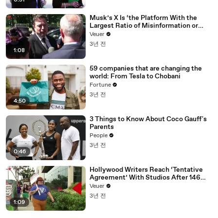
0:51
Musk’s X Is ‘the Platform With the
Largest Ratio of Misinformation or
Disinformation’ Amongst All Social
Veuer
Media Platforms
3년 전
1:08
59 companies that are changing the
world: From Tesla to Chobani
Fortune
3년 전
4:50
3 Things to Know About Coco Gauff's
Parents
People
3년 전
0:46
Hollywood Writers Reach ‘Tentative
Agreement’ With Studios After 146
Day Strike
Veuer
3년 전
1:09