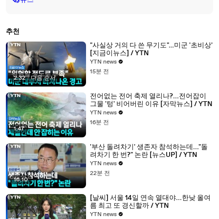
뉴스
추천
"사실상 거의 다 쓴 무기도"…미군 '초비상'
[지금이뉴스] / YTN
YTN news
15분 전
2:32
|
다음 순서
전어없는 전어 축제 열리나?...전어잡이
그물 '텅' 비어버린 이유 [자막뉴스] / YTN
YTN news
16분 전
1:47
'부산 돌려차기' 생존자 참석하는데..."돌
려차기 한 번?" 논란 [뉴스UP] / YTN
YTN news
22분 전
16:10
[날씨] 서울 14일 연속 열대야...한낮 올여
름 최고 또 경신할까 / YTN
YTN news