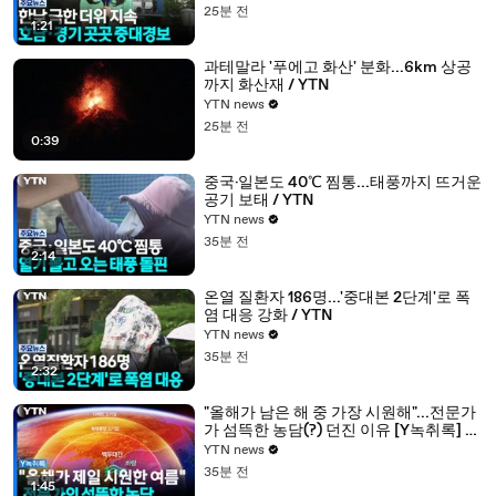
25분 전
1:21
과테말라 '푸에고 화산' 분화...6km 상공
까지 화산재 / YTN
YTN news
25분 전
0:39
중국·일본도 40℃ 찜통...태풍까지 뜨거운
공기 보태 / YTN
YTN news
35분 전
2:14
온열 질환자 186명...'중대본 2단계'로 폭
염 대응 강화 / YTN
YTN news
35분 전
2:32
"올해가 남은 해 중 가장 시원해"...전문가
가 섬뜩한 농담(?) 던진 이유 [Y녹취록] /
YTN
YTN news
35분 전
1:45