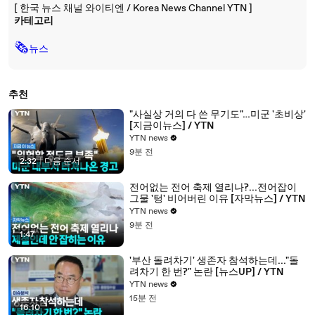
[ 한국 뉴스 채널 와이티엔 / Korea News Channel YTN ]
카테고리
🗞
뉴스
추천
"사실상 거의 다 쓴 무기도"…미군 '초비상'
[지금이뉴스] / YTN
YTN news
9분 전
2:32
|
다음 순서
전어없는 전어 축제 열리나?...전어잡이
그물 '텅' 비어버린 이유 [자막뉴스] / YTN
YTN news
9분 전
1:47
'부산 돌려차기' 생존자 참석하는데..."돌
려차기 한 번?" 논란 [뉴스UP] / YTN
YTN news
15분 전
16:10