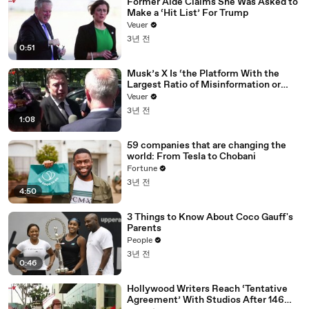
Former Aide Claims She Was Asked to
Make a ‘Hit List’ For Trump
Veuer
3년 전
0:51
Musk’s X Is ‘the Platform With the
Largest Ratio of Misinformation or
Disinformation’ Amongst All Social
Veuer
Media Platforms
3년 전
1:08
59 companies that are changing the
world: From Tesla to Chobani
Fortune
3년 전
4:50
3 Things to Know About Coco Gauff's
Parents
People
3년 전
0:46
Hollywood Writers Reach ‘Tentative
Agreement’ With Studios After 146