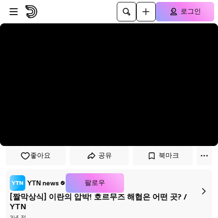
플레이어로 건너뛰기
본문으로 건너뛰기
로그인
좋아요
공유
북마크
팔로우
YTN news
[짤막상식] 이란의 압박! 호르무즈 해협은 어떤 곳? /
YTN