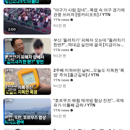
"야구가 사람 잡네"...폭염 속 야구 경기에
관중 쓰러져 [앵커리포트] / YTN
YTN news
1시간 전
2:00
부산 '돌려차기' 피해자 오는데 "돌려차기
한번?"…역대급 실언에 결국 [지금이뉴스]
/ YTN
YTN news
1시간 전
1:42
2주째 미쳐버린 날씨…오늘도 지독한 '폭
염' 주의 [출근길픽] / YTN
YTN news
1시간 전
21:19
"호르무즈 해협 재개방 협상 진전"...국제
유가 이틀째 급락 / YTN
YTN news
1시간 전
4:11