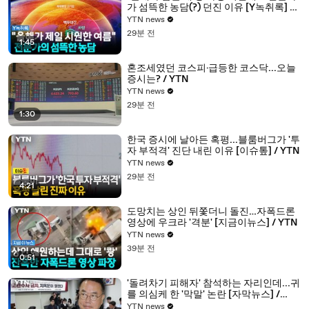
가 섬뜩한 농담(?) 던진 이유 [Y녹취록] /
YTN
YTN news
29분 전
1:45
혼조세였던 코스피·급등한 코스닥...오늘
증시는? / YTN
YTN news
29분 전
1:30
한국 증시에 날아든 혹평...블룸버그가 '투
자 부적격' 진단 내린 이유 [이슈톺] / YTN
YTN news
29분 전
4:21
도망치는 상인 뒤쫓더니 돌진…자폭드론
영상에 우크라 '격분' [지금이뉴스] / YTN
YTN news
39분 전
0:51
'돌려차기 피해자' 참석하는 자리인데...귀
를 의심케 한 '막말' 논란 [자막뉴스] /
YTN
YTN news