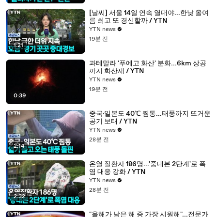
[날씨] 서울 14일 연속 열대야...한낮 올여
름 최고 또 경신할까 / YTN
YTN news
19분 전
1:21
과테말라 '푸에고 화산' 분화...6km 상공
까지 화산재 / YTN
YTN news
19분 전
0:39
중국·일본도 40℃ 찜통...태풍까지 뜨거운
공기 보태 / YTN
YTN news
28분 전
2:14
온열 질환자 186명...'중대본 2단계'로 폭
염 대응 강화 / YTN
YTN news
28분 전
2:32
"올해가 남은 해 중 가장 시원해"...전문가