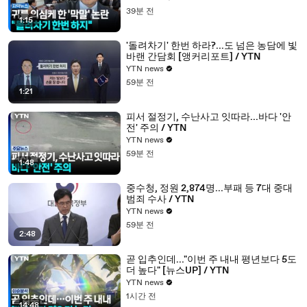
39분 전
1:15
'돌려차기' 한번 하라?...도 넘은 농담에 빛
바랜 간담회 [앵커리포트] / YTN
YTN news
59분 전
1:21
피서 절정기, 수난사고 잇따라...바다 '안
전' 주의 / YTN
YTN news
59분 전
1:48
중수청, 정원 2,874명...부패 등 7대 중대
범죄 수사 / YTN
YTN news
59분 전
2:48
곧 입추인데..."이번 주 내내 평년보다 5도
더 높다" [뉴스UP] / YTN
YTN news
1시간 전
14:48