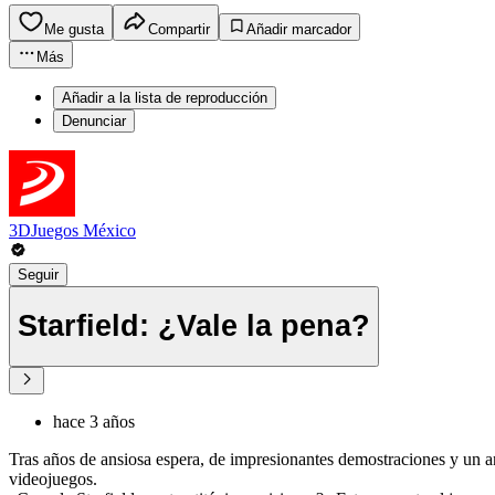
Me gusta
Compartir
Añadir marcador
Más
Añadir a la lista de reproducción
Denunciar
3DJuegos México
Seguir
Starfield: ¿Vale la pena?
hace 3 años
Tras años de ansiosa espera, de impresionantes demostraciones y un ant
videojuegos.