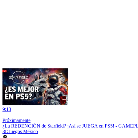
9:13
|
Próximamente
¿La REDENCIÓN de Starfield? ¡Así se JUEGA en PS5! - GAMEPLAY
3DJuegos México