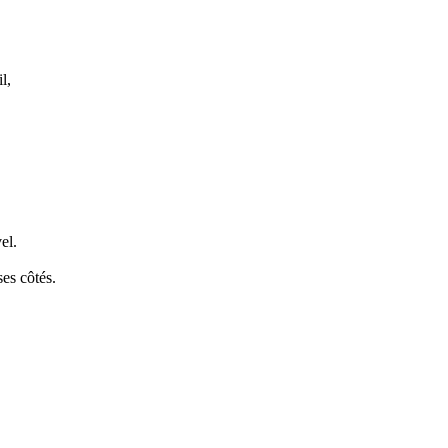
l,
el.
ses côtés.