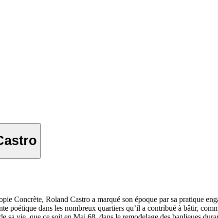
Castro
ie Concrète, Roland Castro a marqué son époque par sa pratique engagé
reinte poétique dans les nombreux quartiers qu’il a contribué à bâtir, comm
e sa vie, que ce soit en Mai 68, dans le remodelage des banlieues dura