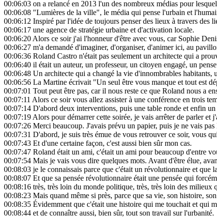
00:06:03
on a relancé en 2013 l'un des nombreux médias pour lesquels 
00:06:08
"Lumières de la ville", le média qui pense l'urbain et l'humai
00:06:12
Inspiré par l'idée de toujours penser des lieux à travers des 
00:06:17
une agence de stratégie urbaine et d'activation locale.
00:06:20
Alors ce soir j'ai l'honneur d'être avec vous, car Sophie Den
00:06:27
m'a demandé d'imaginer, d'organiser, d'animer ici, au pavil
00:06:36
Roland Castro n'était pas seulement un architecte qui a prouvé
00:06:40
il était un auteur, un professeur, un citoyen engagé, un penseu
00:06:48
Un architecte qui a changé la vie d'innombrables habitants, un 
00:06:56
La Martine écrivait "Un seul être vous manque et tout est dé
00:07:01
Tout peut être pas, car il nous reste ce que Roland nous a ensei
00:07:11
Alors ce soir vous allez assister à une conférence en trois te
00:07:14
D'abord deux interventions, puis une table ronde et enfin un
00:07:19
Alors pour démarrer cette soirée, je vais arrêter de parler et
00:07:26
Merci beaucoup. J'avais prévu un papier, puis je ne vais pas l
00:07:31
D'abord, je suis très émue de vous retrouver ce soir, vous qui
00:07:43
Et d'une certaine façon, c'est aussi bien sûr mon cas.
00:07:47
Roland était un ami, c'était un ami pour beaucoup d'entre vou
00:07:54
Mais je vais vous dire quelques mots. Avant d'être élue, ava
00:08:03
je le connaissais parce que c'était un révolutionnaire et que la
00:08:07
Et que sa pensée révolutionnaire était une pensée qui forcément
00:08:16
très, très loin du monde politique, très, très loin des milieux qu
00:08:23
Mais quand même si près, parce que sa vie, son histoire, son h
00:08:35
Évidemment que c'était une histoire qui me touchait et qui m
00:08:44
et de connaître aussi, bien sûr, tout son travail sur l'urbanité.