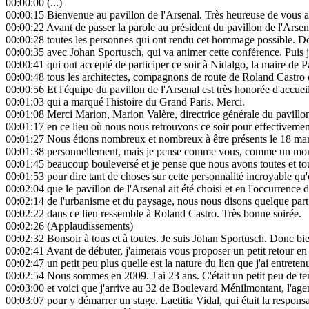
00:00:00
(...)
00:00:15
Bienvenue au pavillon de l'Arsenal. Très heureuse de vous 
00:00:22
Avant de passer la parole au président du pavillon de l'Arsena
00:00:28
toutes les personnes qui ont rendu cet hommage possible. Do
00:00:35
avec Johan Sportusch, qui va animer cette conférence. Puis j
00:00:41
qui ont accepté de participer ce soir à Nidalgo, la maire de P
00:00:48
tous les architectes, compagnons de route de Roland Castro q
00:00:56
Et l'équipe du pavillon de l'Arsenal est très honorée d'accue
00:01:03
qui a marqué l'histoire du Grand Paris. Merci.
00:01:08
Merci Marion, Marion Valère, directrice générale du pavillon
00:01:17
en ce lieu où nous nous retrouvons ce soir pour effectivem
00:01:27
Nous étions nombreux et nombreux à être présents le 18 mar
00:01:38
personnellement, mais je pense comme vous, comme un momen
00:01:45
beaucoup bouleversé et je pense que nous avons toutes et tou
00:01:53
pour dire tant de choses sur cette personnalité incroyable q
00:02:04
que le pavillon de l'Arsenal ait été choisi et en l'occurrence 
00:02:14
de l'urbanisme et du paysage, nous nous disons quelque part qu
00:02:22
dans ce lieu ressemble à Roland Castro. Très bonne soirée.
00:02:26
(Applaudissements)
00:02:32
Bonsoir à tous et à toutes. Je suis Johan Sportusch. Donc 
00:02:41
Avant de débuter, j'aimerais vous proposer un petit retour e
00:02:47
un petit peu plus quelle est la nature du lien que j'ai entreten
00:02:54
Nous sommes en 2009. J'ai 23 ans. C'était un petit peu de te
00:03:00
et voici que j'arrive au 32 de Boulevard Ménilmontant, l'agen
00:03:07
pour y démarrer un stage. Laetitia Vidal, qui était la respon