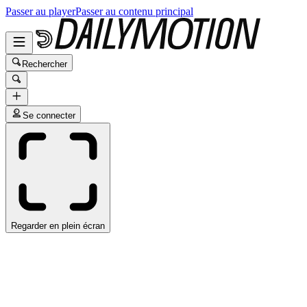
Passer au player
Passer au contenu principal
Rechercher
Se connecter
Regarder en plein écran