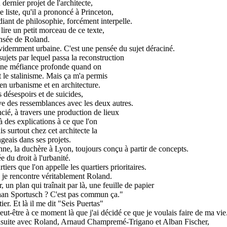
ernier projet de l'architecte,
 liste, qu'il a prononcé à Princeton,
diant de philosophie, forcément interpelle.
lire un petit morceau de ce texte,
ensée de Roland.
videmment urbaine. C'est une pensée du sujet déraciné.
ujets par lequel passa la reconstruction
d une méfiance profonde quand on
 le stalinisme. Mais ça m'a permis
en urbanisme et en architecture.
 désespoirs et de suicides,
uve des ressemblances avec les deux autres.
cié, à travers une production de lieux
 des explications à ce que l'on
 surtout chez cet architecte la
geais dans ses projets.
ne, la duchère à Lyon, toujours conçu à partir de concepts.
e du droit à l'urbanité.
iers que l'on appelle les quartiers prioritaires.
 je rencontre véritablement Roland.
 un plan qui traînait par là, une feuille de papier
Johan Sportusch ? C'est pas commun ça."
ier. Et là il me dit "Seis Puertas"
ut-être à ce moment là que j'ai décidé ce que je voulais faire de ma vie
 ensuite avec Roland, Arnaud Champremé-Trigano et Alban Fischer,