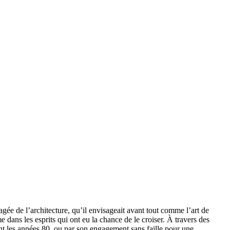
e de l’architecture, qu’il envisageait avant tout comme l’art de
e dans les esprits qui ont eu la chance de le croiser. À travers des
nt les années 80, ou par son engagement sans faille pour une