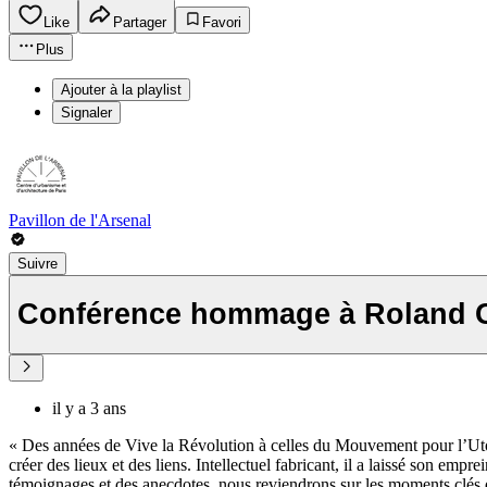
Like
Partager
Favori
Plus
Ajouter à la playlist
Signaler
Pavillon de l'Arsenal
Suivre
Conférence hommage à Roland 
il y a 3 ans
« Des années de Vive la Révolution à celles du Mouvement pour l’Utop
créer des lieux et des liens. Intellectuel fabricant, il a laissé son emp
témoignages et des anecdotes, nous reviendrons sur les moments clés d