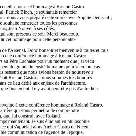
accueillir pour cet hommage à Roland Castro.
l, Patrick Bloch, je souhaitais remercier
nc nous avons préparé cette soirée avec Sophie Denissoff,
e souhaite remercier toutes les personnes
aris, Jean Nouvel à ses côtés,
ui sont présents ce soir. Merci beaucoup.
illir cet hommage pour cette personnalité
 de l'Arsenal. Donc bonsoir et bienvenue à toutes et tous
ent cette conférence hommage à Roland Castro.
s au Père Lachaise pour un moment que j'ai vécu
t de grande intensité humaine qui m'a en tout cas
s ressenti que nous avions besoin de nous revoir
u'était Roland Castro et nous sommes très honorés
dans ce lieu dédié aux enjeux de l'architecture,
e finalement il n'y avait peut-être pas d'autre lieu
bienvenue à cette conférence hommage à Roland Castro.
n arrière qui vous permettra de comprendre
u, que j'ai construit avec Roland.
mps maintenant. Je suis étudiant en philosophie
ce qui s'appelait alors Atelier Castro de Niceuf
sable communication de l'agence de l'époque,