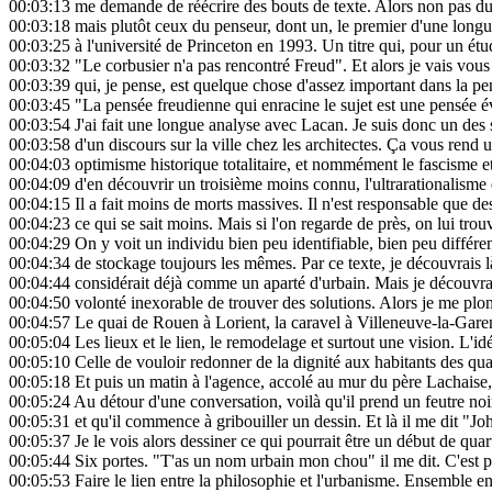
00:03:13
me demande de réécrire des bouts de texte. Alors non pas du d
00:03:18
mais plutôt ceux du penseur, dont un, le premier d'une longue
00:03:25
à l'université de Princeton en 1993. Un titre qui, pour un étu
00:03:32
"Le corbusier n'a pas rencontré Freud". Et alors je vais vous 
00:03:39
qui, je pense, est quelque chose d'assez important dans la p
00:03:45
"La pensée freudienne qui enracine le sujet est une pensée é
00:03:54
J'ai fait une longue analyse avec Lacan. Je suis donc un des s
00:03:58
d'un discours sur la ville chez les architectes. Ça vous ren
00:04:03
optimisme historique totalitaire, et nommément le fascisme et
00:04:09
d'en découvrir un troisième moins connu, l'ultrarationalisme 
00:04:15
Il a fait moins de morts massives. Il n'est responsable que des
00:04:23
ce qui se sait moins. Mais si l'on regarde de près, on lui tro
00:04:29
On y voit un individu bien peu identifiable, bien peu différen
00:04:34
de stockage toujours les mêmes. Par ce texte, je découvrais là
00:04:44
considérait déjà comme un aparté d'urbain. Mais je découvrais
00:04:50
volonté inexorable de trouver des solutions. Alors je me plon
00:04:57
Le quai de Rouen à Lorient, la caravel à Villeneuve-la-Garen
00:05:04
Les lieux et le lien, le remodelage et surtout une vision. L'idé
00:05:10
Celle de vouloir redonner de la dignité aux habitants des quart
00:05:18
Et puis un matin à l'agence, accolé au mur du père Lachaise,
00:05:24
Au détour d'une conversation, voilà qu'il prend un feutre noir,
00:05:31
et qu'il commence à gribouiller un dessin. Et là il me dit "
00:05:37
Je le vois alors dessiner ce qui pourrait être un début de quart
00:05:44
Six portes. "T'as un nom urbain mon chou" il me dit. C'est pe
00:05:53
Faire le lien entre la philosophie et l'urbanisme. Ensemble