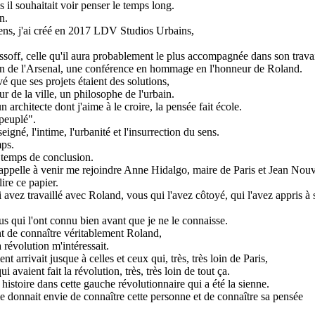
il souhaitait voir penser le temps long.
n.
liens, j'ai créé en 2017 LDV Studios Urbains,
issoff, celle qu'il aura probablement le plus accompagnée dans son travai
lon de l'Arsenal, une conférence en hommage en l'honneur de Roland.
 que ses projets étaient des solutions,
r de la ville, un philosophe de l'urbain.
architecte dont j'aime à le croire, la pensée fait école.
peuplé".
gné, l'intime, l'urbanité et l'insurrection du sens.
mps.
 temps de conclusion.
 j'appelle à venir me rejoindre Anne Hidalgo, maire de Paris et Jean Nouv
ire ce papier.
 avez travaillé avec Roland, vous qui l'avez côtoyé, qui l'avez appris à 
s qui l'ont connu bien avant que je ne le connaisse.
nt de connaître véritablement Roland,
 révolution m'intéressait.
 arrivait jusque à celles et ceux qui, très, très loin de Paris,
i avaient fait la révolution, très, très loin de tout ça.
istoire dans cette gauche révolutionnaire qui a été la sienne.
e donnait envie de connaître cette personne et de connaître sa pensée