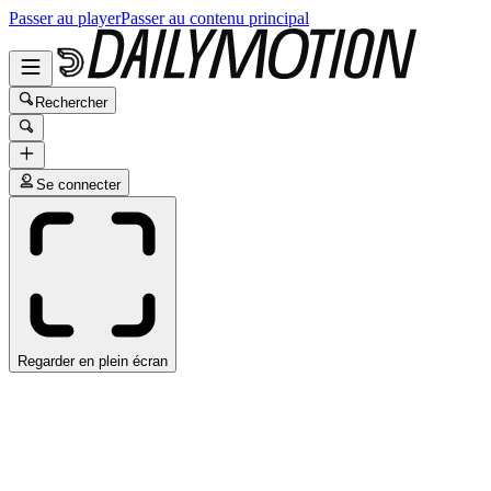
Passer au player
Passer au contenu principal
Rechercher
Se connecter
Regarder en plein écran