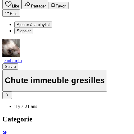
Like
Partager
Favori
Plus
Ajouter à la playlist
Signaler
jeanbamin
Suivre
Chute immeuble gresilles
il y a 21 ans
Catégorie
🛠️