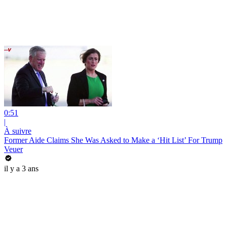
0:51
|
À suivre
Former Aide Claims She Was Asked to Make a ‘Hit List’ For Trump
Veuer
il y a 3 ans