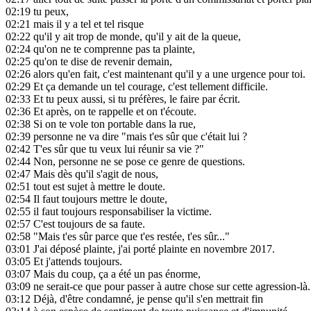
02:19
tu peux,
02:21
mais il y a tel et tel risque
02:22
qu'il y ait trop de monde, qu'il y ait de la queue,
02:24
qu'on ne te comprenne pas ta plainte,
02:25
qu'on te dise de revenir demain,
02:26
alors qu'en fait, c'est maintenant qu'il y a une urgence pour toi.
02:29
Et ça demande un tel courage, c'est tellement difficile.
02:33
Et tu peux aussi, si tu préfères, le faire par écrit.
02:36
Et après, on te rappelle et on t'écoute.
02:38
Si on te vole ton portable dans la rue,
02:39
personne ne va dire "mais t'es sûr que c'était lui ?
02:42
T'es sûr que tu veux lui réunir sa vie ?"
02:44
Non, personne ne se pose ce genre de questions.
02:47
Mais dès qu'il s'agit de nous,
02:51
tout est sujet à mettre le doute.
02:54
Il faut toujours mettre le doute,
02:55
il faut toujours responsabiliser la victime.
02:57
C'est toujours de sa faute.
02:58
"Mais t'es sûr parce que t'es restée, t'es sûr..."
03:01
J'ai déposé plainte, j'ai porté plainte en novembre 2017.
03:05
Et j'attends toujours.
03:07
Mais du coup, ça a été un pas énorme,
03:09
ne serait-ce que pour passer à autre chose sur cette agression-là.
03:12
Déjà, d'être condamné, je pense qu'il s'en mettrait fin