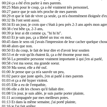
00:24
ça a été d'en parler à mes parents.
00:25
Mais pour le coup, ça a été vraiment très personnel,
00:27
parce que je suis très proche de mes parents
00:29
et que le fait de vivre ça seule, ça m'a énormément éloignée d'e
00:32
Ils l'ont senti aussi.
00:34
Et un jour, je crois que c'était à peu près 2-3 ans après mon agre
00:38
c'est bête ça, 2-3 ans,
00:39
je leur ai dit comme ça, "hi hi hi".
00:43
Et je sais pas, ça a libéré un truc en moi,
00:45
dans le sens où j'avais l'impression de leur cacher quelque chos
00:48
alors que non.
00:50
Et du coup, le fait de leur dire et d'avoir leur soutien
00:53
et de voir qu'ils étaient là, ça a été énorme pour moi.
00:56
La première personne vraiment importante à qui j'en ai parlé,
00:58
c'est ma soeur, ma grande soeur.
00:59
Ma soeur, elle a été ouf.
01:00
Je pense que ça m'a sauvée un peu,
01:02
parce que juste après, j'en ai parlé à mes parents
01:03
et ça a été hyper violent.
01:05
Elle a eu de l'empathie,
01:06
elle a dit les choses qu'il fallait dire.
01:08
Un jour, je suis allée, je suis partie porter plainte,
01:11
accompagnée par mes meilleurs potes.
01:13
Et dans la même semaine, j'ai porté plainte,
01:16
je l'ai fait arrêter,