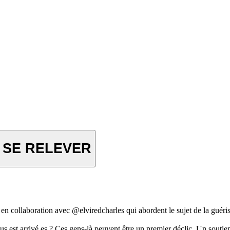
 - SE RELEVER
en collaboration avec @elviredcharles qui abordent le sujet de la guéri
us est arrivé.es ? Ces gens-là peuvent être un premier déclic. Un soutien