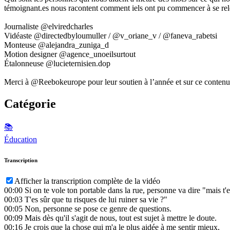
témoignant.es nous racontent comment iels ont pu commencer à se rel
Journaliste @elviredcharles
Vidéaste @directedbyloumuller / @v_oriane_v / @faneva_rabetsi
Monteuse @alejandra_zuniga_d
Motion designer @agence_unoeilsurtout
Étalonneuse @lucieternisien.dop
Merci à @Reebokeurope pour leur soutien à l’année et sur ce contenu
Catégorie
📚
Éducation
Transcription
Afficher la transcription complète de la vidéo
00:00
Si on te vole ton portable dans la rue, personne va dire "mais t'es
00:03
T'es sûr que tu risques de lui ruiner sa vie ?"
00:05
Non, personne se pose ce genre de questions.
00:09
Mais dès qu'il s'agit de nous, tout est sujet à mettre le doute.
00:16
Je crois que la chose qui m'a le plus aidée à me sentir mieux,