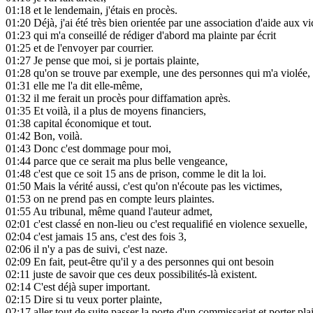
01:18
et le lendemain, j'étais en procès.
01:20
Déjà, j'ai été très bien orientée par une association d'aide aux v
01:23
qui m'a conseillé de rédiger d'abord ma plainte par écrit
01:25
et de l'envoyer par courrier.
01:27
Je pense que moi, si je portais plainte,
01:28
qu'on se trouve par exemple, une des personnes qui m'a violée,
01:31
elle me l'a dit elle-même,
01:32
il me ferait un procès pour diffamation après.
01:35
Et voilà, il a plus de moyens financiers,
01:38
capital économique et tout.
01:42
Bon, voilà.
01:43
Donc c'est dommage pour moi,
01:44
parce que ce serait ma plus belle vengeance,
01:48
c'est que ce soit 15 ans de prison, comme le dit la loi.
01:50
Mais la vérité aussi, c'est qu'on n'écoute pas les victimes,
01:53
on ne prend pas en compte leurs plaintes.
01:55
Au tribunal, même quand l'auteur admet,
02:01
c'est classé en non-lieu ou c'est requalifié en violence sexuelle,
02:04
c'est jamais 15 ans, c'est des fois 3,
02:06
il n'y a pas de suivi, c'est naze.
02:09
En fait, peut-être qu'il y a des personnes qui ont besoin
02:11
juste de savoir que ces deux possibilités-là existent.
02:14
C'est déjà super important.
02:15
Dire si tu veux porter plainte,
02:17
aller tout de suite passer la porte d'un commissariat et porter pla