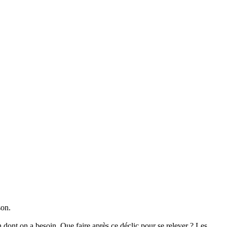
son.
 dont on a besoin. Que faire après ce déclic pour se relever ? Les