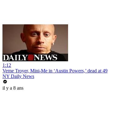
1:12
Verne Troyer, Mini-Me in ‘Austin Powers,’ dead at 49
NY Daily News
il y a 8 ans