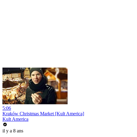
5:06
Kraków Christmas Market [Kult America]
Kult America
il y a 8 ans