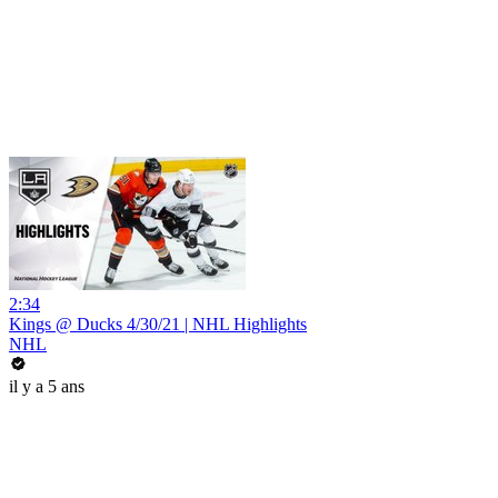
2:34
Kings @ Ducks 4/30/21 | NHL Highlights
NHL
il y a 5 ans