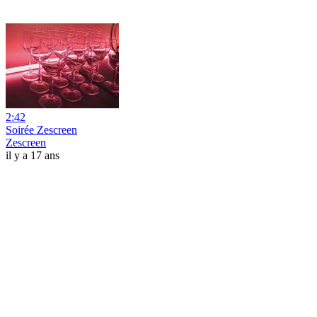
2:42
Soirée Zescreen
Zescreen
il y a 17 ans