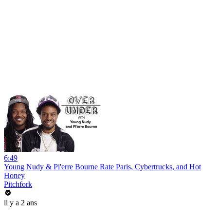
6:49
Young Nudy & Pi'erre Bourne Rate Paris, Cybertrucks, and Hot
Honey
Pitchfork
il y a 2 ans