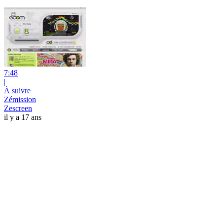
7:48
|
À suivre
Zémission
Zescreen
il y a 17 ans