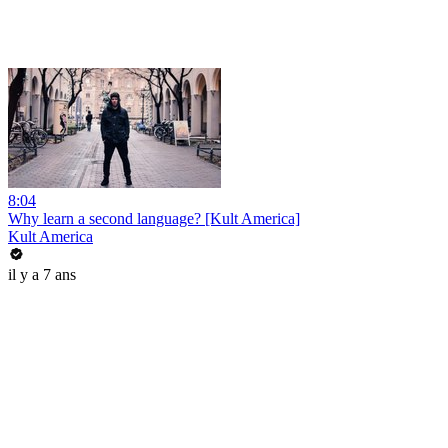
8:04
Why learn a second language? [Kult America]
Kult America
il y a 7 ans