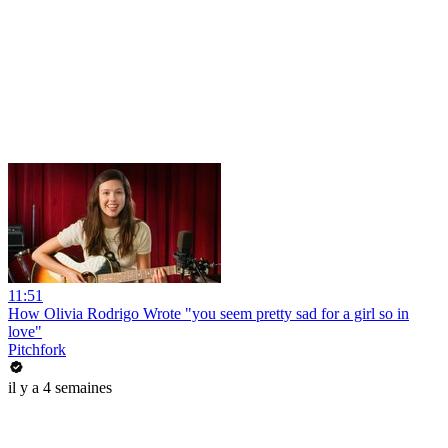
11:51
How Olivia Rodrigo Wrote "you seem pretty sad for a girl so in
love"
Pitchfork
il y a 4 semaines