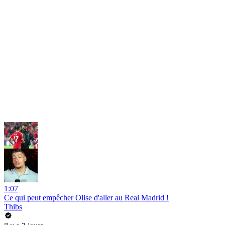
1:07
Ce qui peut empêcher Olise d'aller au Real Madrid !
Thibs