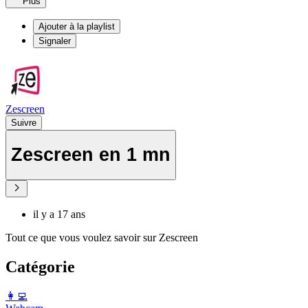
Plus
Ajouter à la playlist
Signaler
Zescreen
Suivre
Zescreen en 1 mn
il y a 17 ans
Tout ce que vous voulez savoir sur Zescreen
Catégorie
️👩‍💻️