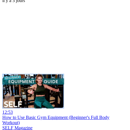
il y a 3 jours
12:53
How to Use Basic Gym Equipment (Beginner's Full Body
Workout)
SELF Magazine