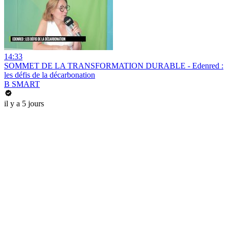
14:33
SOMMET DE LA TRANSFORMATION DURABLE - Edenred :
les défis de la décarbonation
B SMART
il y a 5 jours