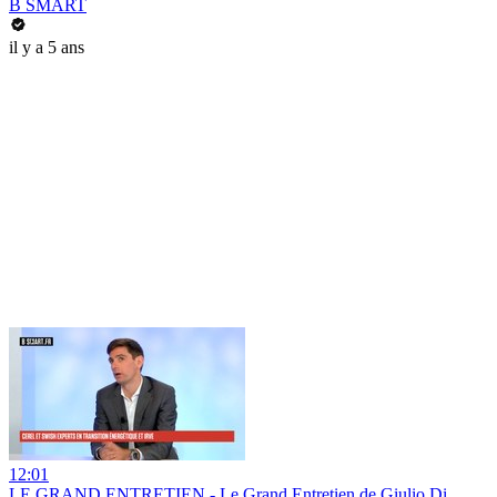
B SMART
il y a 5 ans
12:01
LE GRAND ENTRETIEN - Le Grand Entretien de Giulio Di