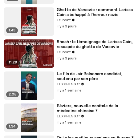
Ghetto de Varsovie : comment Larissa
Cain a échappé à l'horreur nazie
Le Point
il y a 3 jours
1:43
Shoah : le témoignage de Larissa Cain,
rescapée du ghetto de Varsovie
Le Point
il y a 3 jours
11:29
Le fils de Jair Bolsonaro candidat,
soutenu par son père
LEXPRESS.fr
il y a 1 semaine
2:05
Béziers, nouvelle capitale de la
médecine chinoise ?
LEXPRESS.fr
il y a 1 semaine
1:34