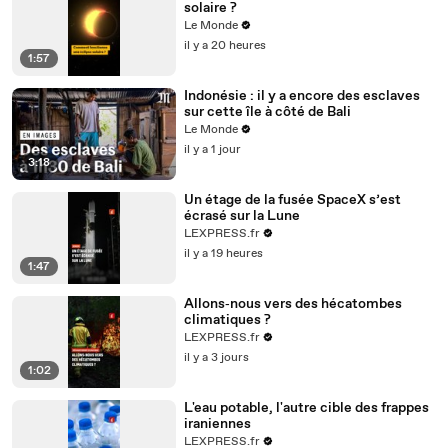
solaire ?
Le Monde
il y a 20 heures
1:57
Indonésie : il y a encore des esclaves
sur cette île à côté de Bali
Le Monde
il y a 1 jour
3:18
Un étage de la fusée SpaceX s’est
écrasé sur la Lune
LEXPRESS.fr
il y a 19 heures
1:47
Allons‑nous vers des hécatombes
climatiques ?
LEXPRESS.fr
il y a 3 jours
1:02
L'eau potable, l'autre cible des frappes
iraniennes
LEXPRESS.fr