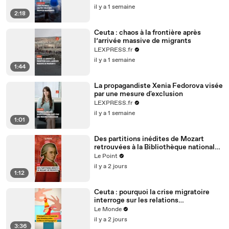
il y a 1 semaine
2:18
Ceuta : chaos à la frontière après
l’arrivée massive de migrants
LEXPRESS.fr
il y a 1 semaine
1:44
La propagandiste Xenia Fedorova visée
par une mesure d'exclusion
LEXPRESS.fr
il y a 1 semaine
1:01
Des partitions inédites de Mozart
retrouvées à la Bibliothèque nationale
de France
Le Point
il y a 2 jours
1:12
Ceuta : pourquoi la crise migratoire
interroge sur les relations
diplomatiques entre le Maroc et
Le Monde
l’Espagne ?
il y a 2 jours
3:36