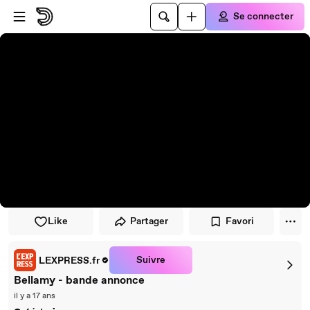
Passer au player
Passer au contenu principal
Se connecter
Like
Partager
Favori
Suivre
LEXPRESS.fr
Bellamy - bande annonce
il y a 17 ans