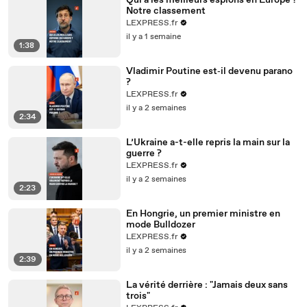
Qui a les meilleurs espions en Europe ?
Notre classement
LEXPRESS.fr
il y a 1 semaine
1:38
Vladimir Poutine est‑il devenu parano
?
LEXPRESS.fr
il y a 2 semaines
2:34
L’Ukraine a-t-elle repris la main sur la
guerre ?
LEXPRESS.fr
il y a 2 semaines
2:23
En Hongrie, un premier ministre en
mode Bulldozer
LEXPRESS.fr
il y a 2 semaines
2:39
La vérité derrière : "Jamais deux sans
trois"