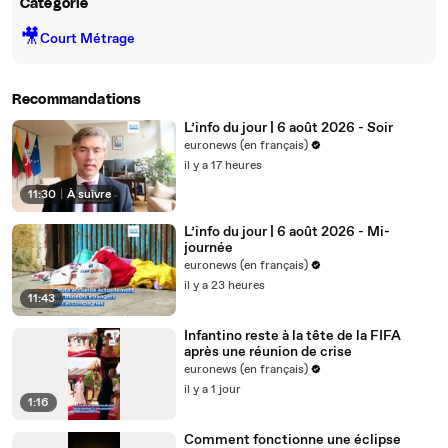
Catégorie
🎥
Court Métrage
Recommandations
L’info du jour | 6 août 2026 - Soir
euronews (en français)
il y a 17 heures
11:30
|
À suivre
L’info du jour | 6 août 2026 - Mi-
journée
euronews (en français)
il y a 23 heures
11:43
Infantino reste à la tête de la FIFA
après une réunion de crise
euronews (en français)
il y a 1 jour
1:16
Comment fonctionne une éclipse