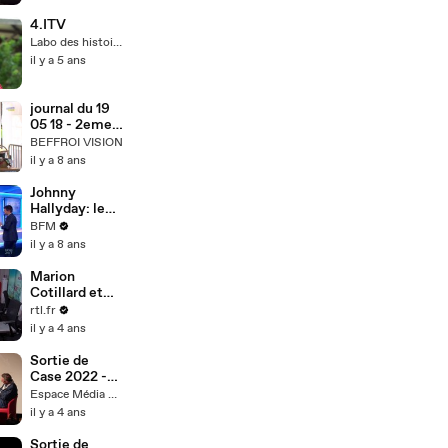
4.ITV
Labo des histoires
il y a 5 ans
journal du 19
05 18 - 2eme
partie
BEFFROI VISION
il y a 8 ans
Johnny
Hallyday: le
dernier album
BFM
était-il
il y a 8 ans
terminé avant
sa mort ?
Marion
Cotillard et
Slimane dans
rtl.fr
Laissez-vous
il y a 4 ans
tenter ce
matin
Sortie de
Case 2022 -
Partie 2
Espace Média Grand Narbonne
il y a 4 ans
Sortie de