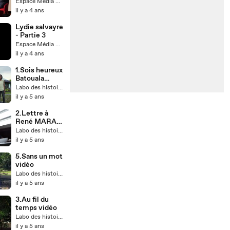
Partie 3
Espace Média Grand Narbonne
il y a 4 ans
Lydie salvayre
- Partie 3
Espace Média Grand Narbonne
il y a 4 ans
1.Sois heureux
Batouala
vidéo
Labo des histoires
il y a 5 ans
2.Lettre à
René MARAN
vidéo
Labo des histoires
il y a 5 ans
5.Sans un mot
vidéo
Labo des histoires
il y a 5 ans
3.Au fil du
temps vidéo
Labo des histoires
il y a 5 ans