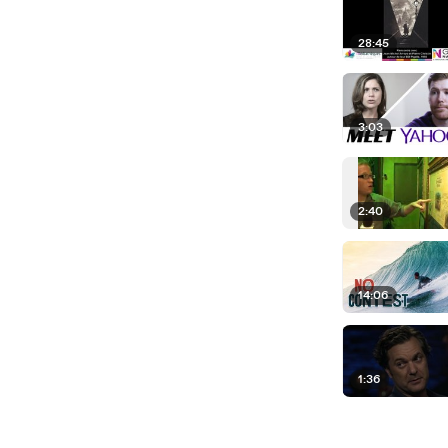
28:45
3:03
2:40
14:06
1:36