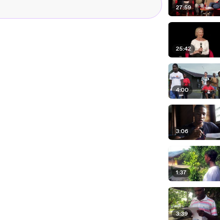
27:59
25:42
4:00
3:06
1:37
3:39