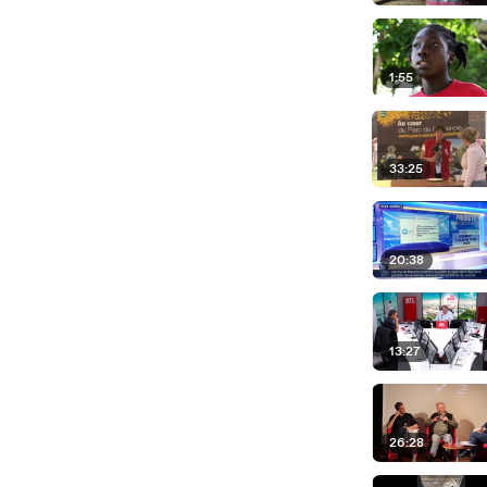
1:55
33:25
20:38
13:27
26:28