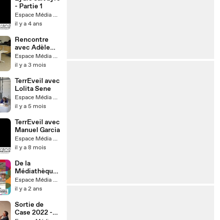
- Partie 1
Espace Média Grand Narbonne
il y a 4 ans
Rencontre
avec Adèle
Jacquet-
Espace Média Grand Narbonne
Lagrèze
il y a 3 mois
TerrEveil avec
Lolita Sene
Espace Média Grand Narbonne
il y a 5 mois
TerrEveil avec
Manuel Garcia
Espace Média Grand Narbonne
il y a 8 mois
De la
Médiathèque
à l'Espace
Espace Média Grand Narbonne
Média...
il y a 2 ans
retour sur un
an de travaux
Sortie de
Case 2022 -