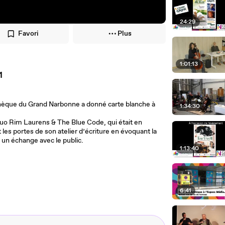
24:29
Favori
Plus
1:01:13
1
thèque du Grand Narbonne a donné carte blanche à
1:34:30
o Rim Laurens & The Blue Code, qui était en
les portes de son atelier d’écriture en évoquant la
ar un échange avec le public.
1:13:40
6:41