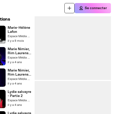
Se connecter
tions
Marie-Hélène
Lafon
Espace Média Grand Narbonne
e
il y a 8 mois
Marie Nimier,
Rim Laurens
& The Blue
Espace Média Grand Narbonne
Code - Partie
il y a 4 ans
2
Marie Nimier,
Rim Laurens
& The Blue
Espace Média Grand Narbonne
Code - Partie
il y a 4 ans
3
Lydie salvayre
- Partie 2
Espace Média Grand Narbonne
il y a 4 ans
Lydie salvayre