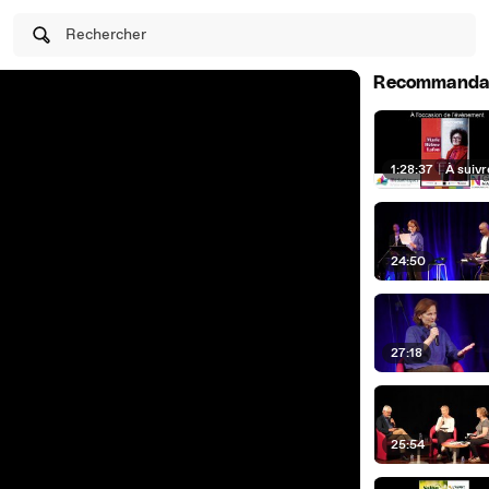
Rechercher
Recommanda
1:28:37
|
À suivr
24:50
27:18
25:54