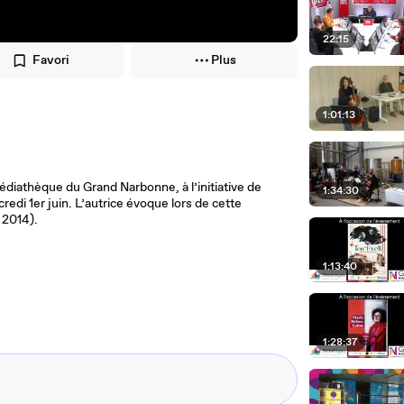
22:15
Favori
Plus
1:01:13
diathèque du Grand Narbonne, à l’initiative de
1:34:30
redi 1er juin. L’autrice évoque lors de cette
 2014).
1:13:40
1:28:37