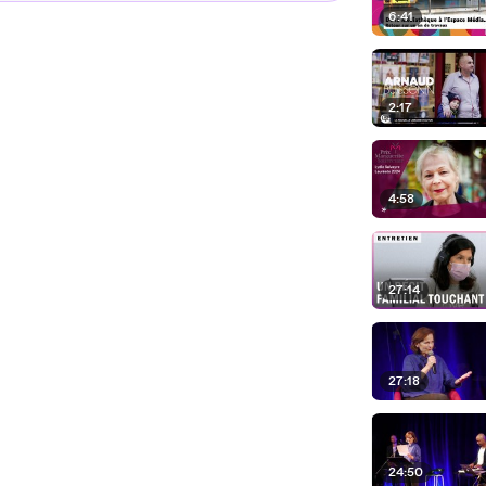
6:41
2:17
4:58
27:14
27:18
24:50