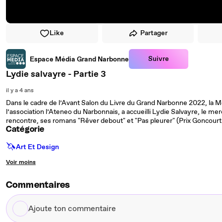
Like
Partager
Suivre
Espace Média Grand Narbonne
Lydie salvayre - Partie 3
il y a 4 ans
Dans le cadre de l’Avant Salon du Livre du Grand Narbonne 2022, la Mé
l’association l’Ateneo du Narbonnais, a accueilli Lydie Salvayre, le merc
rencontre, ses romans "Rêver debout" et "Pas pleurer" (Prix Goncourt
Catégorie
🦄
Art Et Design
Voir moins
Commentaires
Ajoute
ton