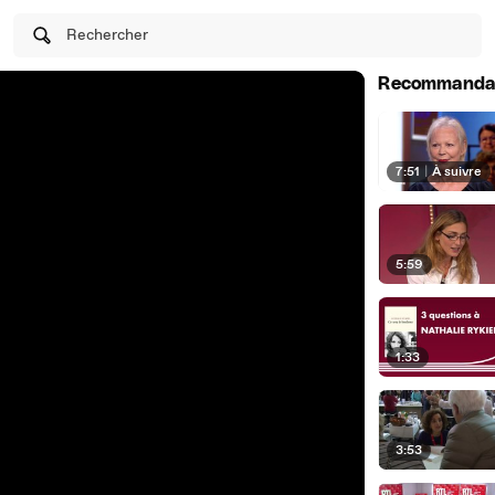
Rechercher
Recommanda
7:51
|
À suivre
5:59
1:33
3:53