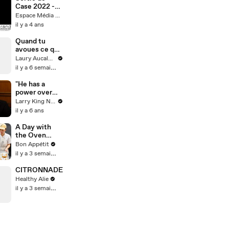
Case 2022 -
Partie 1
Espace Média Grand Narbonne
il y a 4 ans
Quand tu
avoues ce que
tu as fais
Laury Aucalme
il y a 6 semaines
"He has a
power over
the audience":
Larry King Now on Ora.TV
Ben Schwartz
il y a 6 ans
on
"magnificent"
A Day with
Jim Carrey
the Oven
Master at San
Bon Appétit
Francisco's
il y a 3 semaines
Best Bakery
CITRONNADE
Healthy Alie
il y a 3 semaines