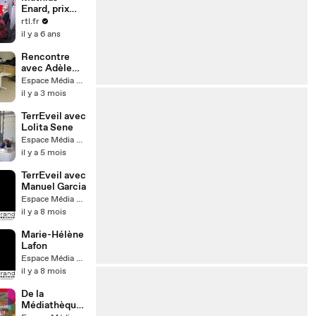
Enard, prix
Goncourt
rtl.fr
2015 pour
il y a 6 ans
"Boussole"
revient 5 ans
Rencontre
après avec un
avec Adèle
nouveau
Jacquet-
Espace Média Grand Narbonne
roman
Lagrèze
il y a 3 mois
magistral : "Le
banquet
TerrEveil avec
annuel de la
Lolita Sene
Confrérie des
Espace Média Grand Narbonne
fossoyeurs"
il y a 5 mois
publié chez
Actes Sud.
TerrEveil avec
Bernard Lehut
Manuel Garcia
a rencontré
Espace Média Grand Narbonne
l'écrivain.
il y a 8 mois
Marie-Hélène
Lafon
Espace Média Grand Narbonne
il y a 8 mois
De la
Médiathèque