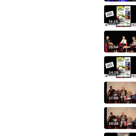
19:25
25:54
24:29
27:59
26:28