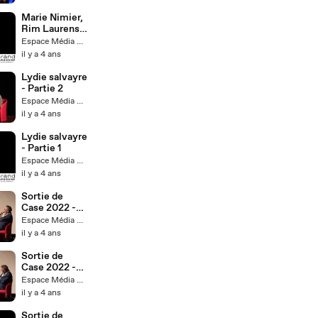
2
Marie Nimier,
Rim Laurens
& The Blue
Espace Média Grand Narbonne
Code - Partie 1
il y a 4 ans
Lydie salvayre
- Partie 2
Espace Média Grand Narbonne
il y a 4 ans
Lydie salvayre
- Partie 1
Espace Média Grand Narbonne
il y a 4 ans
Sortie de
Case 2022 -
Partie 3
Espace Média Grand Narbonne
il y a 4 ans
Sortie de
Case 2022 -
Partie 2
Espace Média Grand Narbonne
il y a 4 ans
Sortie de