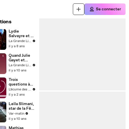
Se connecter
tions
Lydie
Salvayre et «
Les Hauts de
La Grande Librairie
Hurle-Vent »,
il y a 8 ans
le roman
d'Emily
Quand Julie
Brontë
Gayet et
Isabelle Carré
La Grande Librairie
lisent Lydie
il y a 10 ans
Salvayre
Trois
questions à
Nathalie
L'écume des pages
Rykiel | Ce
il y a 2 ans
sera le
Bonheur
Leïla Slimani,
star de la Fête
du livre du Var
Var-matin
à Toulon
il y a 10 ans
Mathias