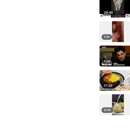
28:45
1:31
1:26
17:26
0:19