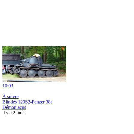
10:03
|
À suivre
Blindés 129S2-Panzer 38t
Démoniacus
il y a 2 mois