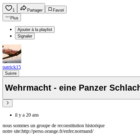
1
Partager
Favori
Plus
Ajouter à la playlist
Signaler
patrick15
Suivre
Wehrmacht - eine Panzer Schlac
il y a 20 ans
nous sommes un groupe de reconstitution historique
notre site:http://perso.orange.fr/enfer.normand/