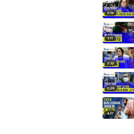
2:16
3:11
2:32
2:26
4:17