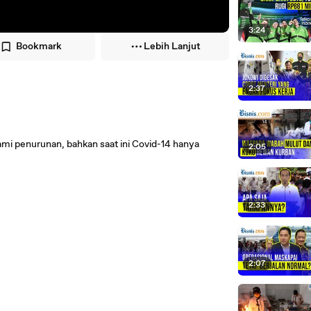
3:24
Bookmark
Lebih Lanjut
2:37
mi penurunan, bahkan saat ini Covid-14 hanya
2:05
2:33
2:07