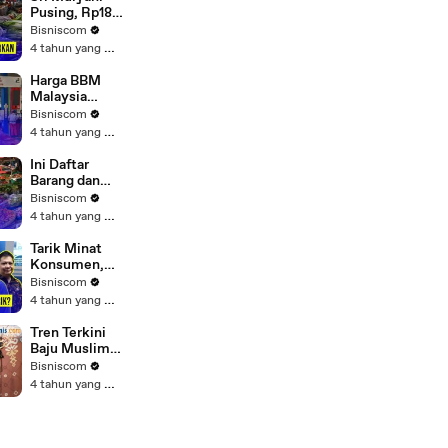
Pusing, Rp183
triliun Dana
Bisniscom
Pemda
4 tahun yang lalu
Mengendap di
Bank
Harga BBM
Malaysia
Lebih Murah
Bisniscom
dari Indonesia
4 tahun yang lalu
Ini Daftar
Barang dan
Jasa Bebas
Bisniscom
PPN 11%
4 tahun yang lalu
Tarik Minat
Konsumen,
PLN Beri
Bisniscom
Diskon Tarif
4 tahun yang lalu
Listrik Bagi
Pemilik Mobil
Tren Terkini
Listrik
Baju Muslim
di Pasar Tanah
Bisniscom
Abang
4 tahun yang lalu