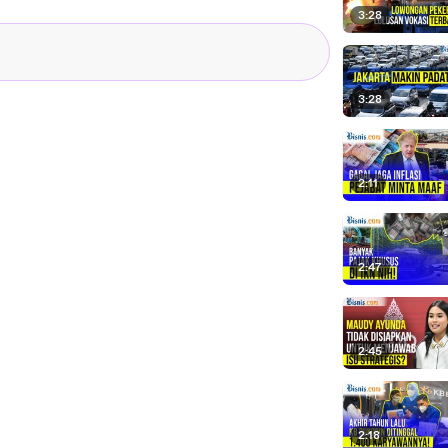
3:28
3:28
2:11
2:47
2:45
2:18