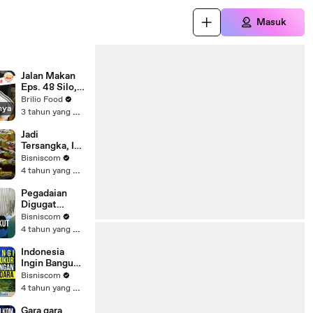
Masuk
Jalan Makan
Eps. 48 Silo,
Makan Steak
Brilio Food
nya
Lumer Di
3 tahun yang lalu
Mulut Di
Resto
Jadi
Bernuansa
Tersangka, Ini
Jepang
Peran Lin Che
Bisniscom
Wei dalam
4 tahun yang lalu
Kasus Mafia
Minyak
Pegadaian
Goreng
Digugat
Rp322 Miliar
Bisniscom
Terkait
4 tahun yang lalu
Tabungan
Emas
Indonesia
Ingin Bangun
Bandara
Bisniscom
Setara Changi
4 tahun yang lalu
Airport,
Berapa
Gara gara