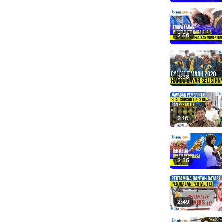
2:56
3:38
2:16
2:35
2:49