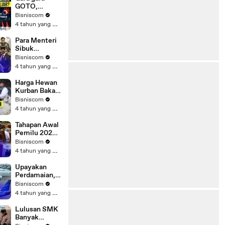
Anggarannya
GOTO,
Telkom Rugi
Bisniscom
Rp881 Miliar
4 tahun yang lalu
Para Menteri
Sibuk
Kampanye
Bisniscom
Pilpres 2024,
4 tahun yang lalu
Jokowi Harus
Bagaimana
Harga Hewan
Kurban Bakal
Melonjak
Bisniscom
Akibat Wabah
4 tahun yang lalu
Tahapan Awal
Pemilu 2024
Segera
Bisniscom
Dimulai
4 tahun yang lalu
Upayakan
Perdamaian,
GIAA Ajukan
Bisniscom
Perpanjangan
4 tahun yang lalu
PKPU
Lulusan SMK
Banyak