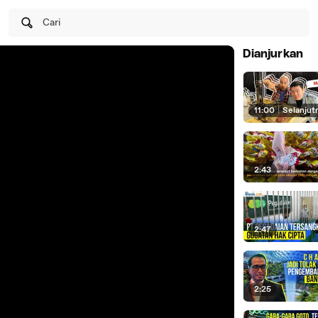
Cari
Dianjurkan
11:00
|
Selanjut
2:43
2:47
2:25