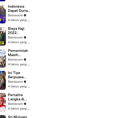
Kantor
Cabang,
Indonesia
Transformasi
Dapat Durian
Usaha
Runtuh dari
Bisniscom
Larangan
4 tahun yang lalu
Impor Batu
Bara Rusia
Biaya Haji
2022
Ditetapkan,
Bisniscom
Begini
4 tahun yang lalu
detailnya
Pemerintah
Masih
Berhitung
Bisniscom
Soal Kenaikan
4 tahun yang lalu
Harga LPG 3
Kg dan
Ini Tips
Pertalite
Berpuasa
Untuk Ibu
Bisniscom
Hamil
4 tahun yang lalu
Pertalite
Langka di
SPBU, Stok
Bisniscom
Dibatasi
4 tahun yang lalu
Sri Mulyani