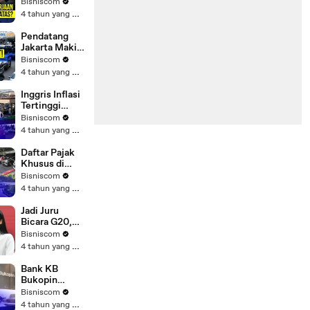
Menganggur,
Bisniscom
Apa Evaluasi
4 tahun yang lalu
Pemerintah
Pendatang
Jakarta Makin
Banyak,
Bisniscom
Pemprov Tak
4 tahun yang lalu
Gelar Operasi
Yustisi
Inggris Inflasi
Tertinggi
Sejak 1950,
Bisniscom
Boris Johnson
4 tahun yang lalu
Minta Maaf
Daftar Pajak
Khusus di
IKN, Mulai
Bisniscom
Jasa Parkir
4 tahun yang lalu
hingga Sarang
Burung Walet
Jadi Juru
Bicara G20,
Maudy
Bisniscom
Ayunda Boleh
4 tahun yang lalu
Bicara Apa
Bank KB
Bukopin
Tutup
Bisniscom
Beberapa
4 tahun yang lalu