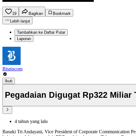
19
Bagikan
Bookmark
Lebih lanjut
Tambahkan ke Daftar Putar
Laporan
Bisniscom
Ikuti
Pegadaian Digugat Rp322 Miliar
4 tahun yang lalu
Basuki Tri Andayani, Vice President of Corporate Communication Pe