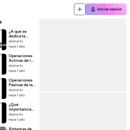
Iniciar sesión
a
¿A qué se
dedica la
Banca de
divinortv
ente
Desarrollo?
hace 1 año
Operaciones
Activas de las
Instituciones
divinortv
de Banca
hace 1 año
Múltiple
Operaciones
Pasivas de las
Instituciones
divinortv
de Banca
hace 1 año
Múltiple
¿Qué
importancia
tienen los
divinortv
bancos?
hace 1 año
Sistemas de