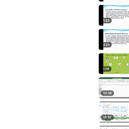
1:22
2:21
1:19
10:38
16:16