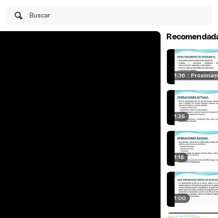
Buscar
Recomendad
1:36
|
Próximam
1:25
1:15
1:00