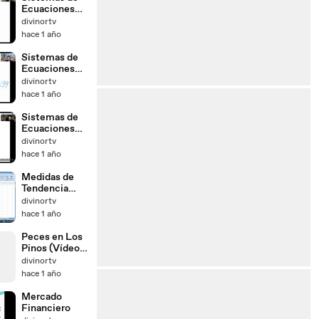
Ecuaciones
Lineales con
divinortv
dos
hace 1 año
incógnitas.
Suma y Resta.
Sistemas de
Caso de las x
Ecuaciones
Lineales con
divinortv
dos
hace 1 año
incógnitas.
Sustitución.
Sistemas de
Caso x1
Ecuaciones
Lineales con
divinortv
dos
hace 1 año
incógnitas.
Igualación.
Medidas de
Caso de las x
Tendencia
Central y
divinortv
Dispersión
hace 1 año
con Excel
Peces en Los
Pinos (Vídeo
65)
divinortv
hace 1 año
Mercado
Financiero