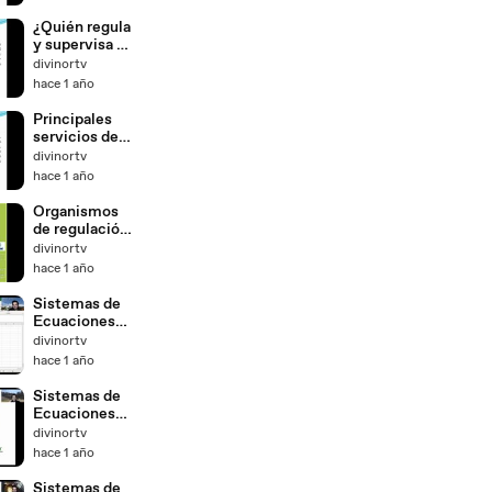
de Banca
Múltiple
¿Quién regula
y supervisa a
los bancos?
divinortv
hace 1 año
Principales
servicios de
las
divinortv
Instituciones
hace 1 año
de Banca
Múltiple
Organismos
de regulación
del Sistema
divinortv
Financiero
hace 1 año
Mexicano
Sistemas de
Ecuaciones
Lineales con
divinortv
dos
hace 1 año
incógnitas.
Método
Sistemas de
gráfico
Ecuaciones
Lineales con
divinortv
dos
hace 1 año
incógnitas.
Determinante
Sistemas de