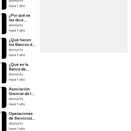
divinortv
hace 1 año
¿Por qué se
les dice
Bancos de
divinortv
Segundo
hace 1 año
Piso?
¿Qué hacen
los Bancos de
Desarrollo?
divinortv
hace 1 año
¿Qué es la
Banca de
Desarrollo
divinortv
hace 1 año
Asociación
Gremial de las
Instituciones
divinortv
de Banca
hace 1 año
Múltiple
Operaciones
de Servicios
de las
divinortv
Instituciones
hace 1 año