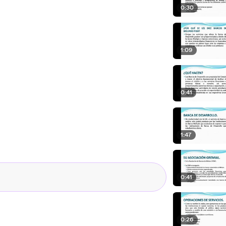
0:30
1:09
0:41
1:47
0:41
0:26