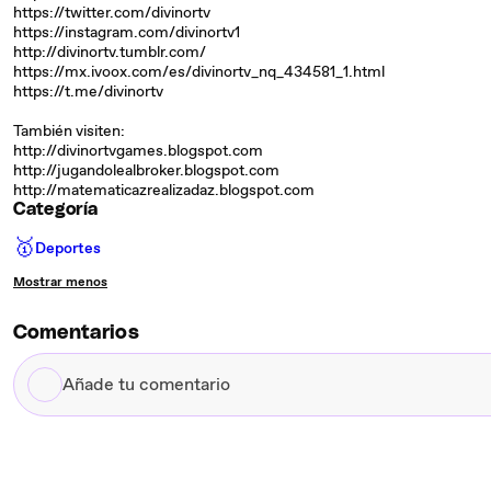
https://twitter.com/divinortv
https://instagram.com/divinortv1
http://divinortv.tumblr.com/
https://mx.ivoox.com/es/divinortv_nq_434581_1.html
https://t.me/divinortv
También visiten:
http://divinortvgames.blogspot.com
http://jugandolealbroker.blogspot.com
http://matematicazrealizadaz.blogspot.com
Categoría
🥇
Deportes
Mostrar menos
Comentarios
Añade
tu
comentario