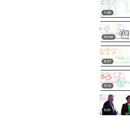
7:49
10:06
9:27
11:12
0:51