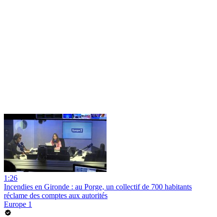
1:26
Incendies en Gironde : au Porge, un collectif de 700 habitants
réclame des comptes aux autorités
Europe 1