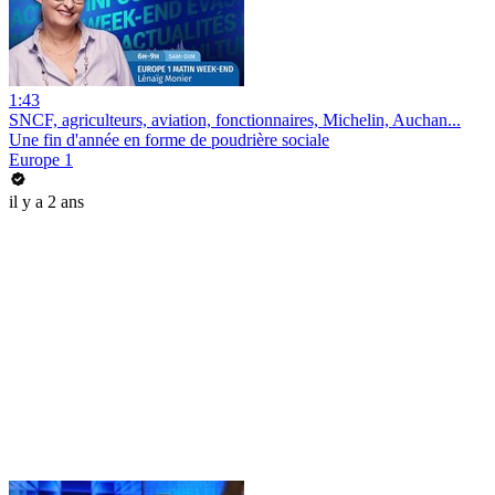
1:43
SNCF, agriculteurs, aviation, fonctionnaires, Michelin, Auchan...
Une fin d'année en forme de poudrière sociale
Europe 1
il y a 2 ans