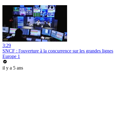
3:29
SNCF : l'ouverture à la concurrence sur les grandes lignes
Europe 1
il y a 5 ans