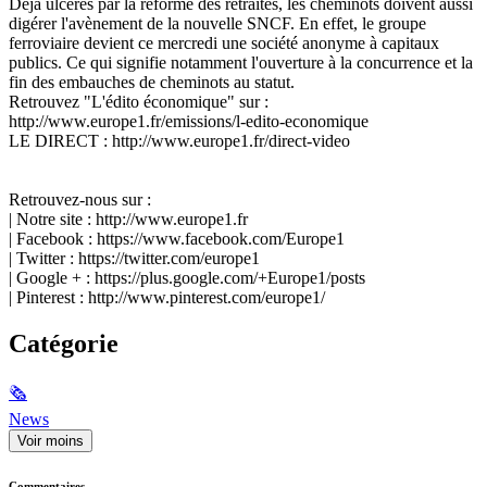
Déjà ulcérés par la réforme des retraites, les cheminots doivent aussi
digérer l'avènement de la nouvelle SNCF. En effet, le groupe
ferroviaire devient ce mercredi une société anonyme à capitaux
publics. Ce qui signifie notamment l'ouverture à la concurrence et la
fin des embauches de cheminots au statut.
Retrouvez "L'édito économique" sur :
http://www.europe1.fr/emissions/l-edito-economique
LE DIRECT : http://www.europe1.fr/direct-video
Retrouvez-nous sur :
| Notre site : http://www.europe1.fr
| Facebook : https://www.facebook.com/Europe1
| Twitter : https://twitter.com/europe1
| Google + : https://plus.google.com/+Europe1/posts
| Pinterest : http://www.pinterest.com/europe1/
Catégorie
🗞
News
Voir moins
Commentaires