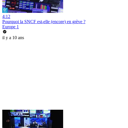
4:12
Pourquoi la SNCF est-elle (encore) en grève ?
Europe 1
il y a 10 ans