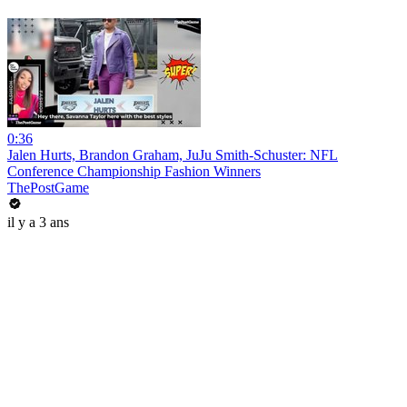
0:36
Jalen Hurts, Brandon Graham, JuJu Smith-Schuster: NFL
Conference Championship Fashion Winners
ThePostGame
il y a 3 ans