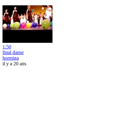
1:50
final danse
hormiga
il y a 20 ans