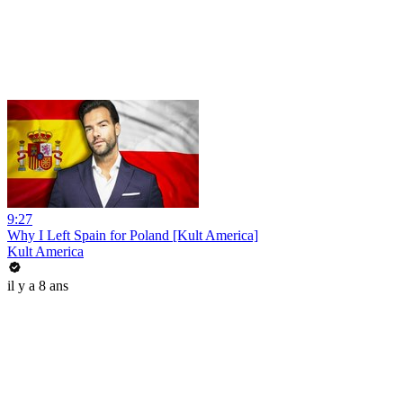
9:27
Why I Left Spain for Poland [Kult America]
Kult America
il y a 8 ans