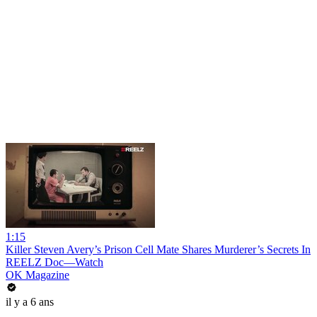
1:15
Killer Steven Avery’s Prison Cell Mate Shares Murderer’s Secrets In
REELZ Doc—Watch
OK Magazine
il y a 6 ans