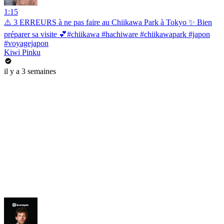
1:15
⚠️ 3 ERREURS à ne pas faire au Chiikawa Park à Tokyo ✨ Bien
préparer sa visite 💕#chiikawa #hachiware #chiikawapark #japon
#voyagejapon
Kiwi Pinku
il y a 3 semaines