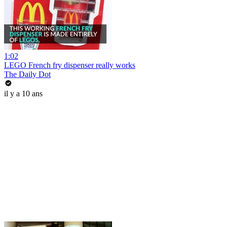
1:02
LEGO French fry dispenser really works
The Daily Dot
il y a 10 ans