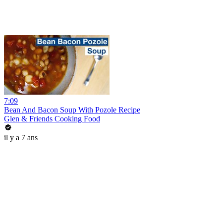
7:09
Bean And Bacon Soup With Pozole Recipe
Glen & Friends Cooking Food
il y a 7 ans