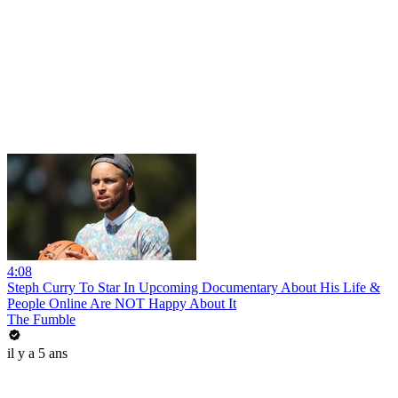
4:08
Steph Curry To Star In Upcoming Documentary About His Life &
People Online Are NOT Happy About It
The Fumble
il y a 5 ans