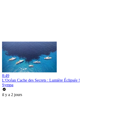
8:49
L'Océan Cache des Secrets : Lumière Éclipsée !
Sympa
il y a 2 jours