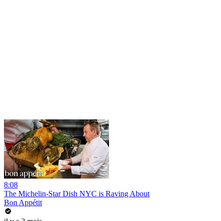
8:08
The Michelin-Star Dish NYC is Raving About
Bon Appétit