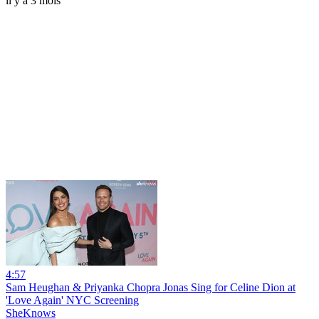
il y a 3 mois
4:57
Sam Heughan & Priyanka Chopra Jonas Sing for Celine Dion at
'Love Again' NYC Screening
SheKnows