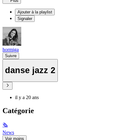
Plus
Ajouter à la playlist
Signaler
hormiga
Suivre
danse jazz 2
il y a 20 ans
Catégorie
🗞
News
Voir moins