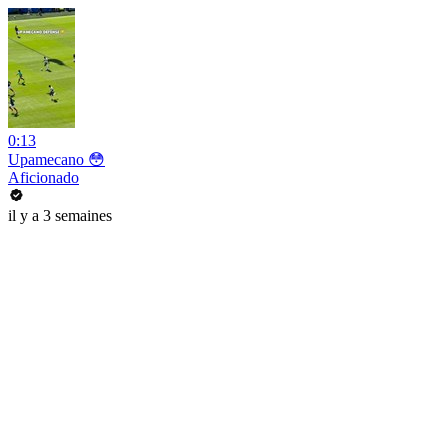
0:13
Upamecano 😳
Aficionado
il y a 3 semaines