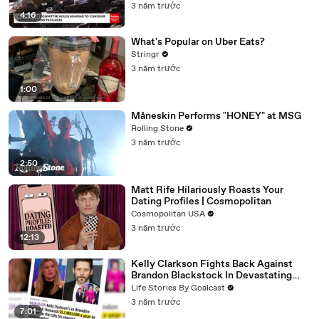
3 năm trước
4:16
What's Popular on Uber Eats?
Stringr
3 năm trước
1:00
Måneskin Performs "HONEY" at MSG
Rolling Stone
3 năm trước
2:50
Matt Rife Hilariously Roasts Your
Dating Profiles | Cosmopolitan
Cosmopolitan USA
3 năm trước
12:13
Kelly Clarkson Fights Back Against
Brandon Blackstock In Devastating
Divorce Battle
Life Stories By Goalcast
3 năm trước
7:01