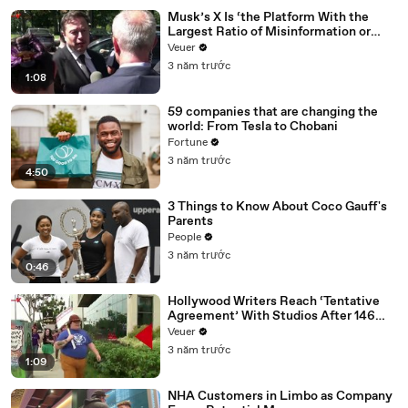
Musk’s X Is ‘the Platform With the
Largest Ratio of Misinformation or
Disinformation’ Amongst All Social
Veuer
Media Platforms
3 năm trước
1:08
59 companies that are changing the
world: From Tesla to Chobani
Fortune
3 năm trước
4:50
3 Things to Know About Coco Gauff's
Parents
People
3 năm trước
0:46
Hollywood Writers Reach ‘Tentative
Agreement’ With Studios After 146
Day Strike
Veuer
3 năm trước
1:09
NHA Customers in Limbo as Company