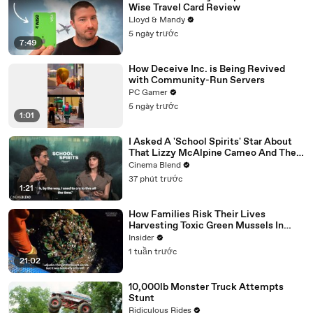
Wise Travel Card Review
Lloyd & Mandy
5 ngày trước
7:49
How Deceive Inc. is Being Revived
with Community-Run Servers
PC Gamer
5 ngày trước
1:01
I Asked A 'School Spirits' Star About
That Lizzy McAlpine Cameo And The
Greater Meaning Behind It
Cinema Blend
37 phút trước
1:21
How Families Risk Their Lives
Harvesting Toxic Green Mussels In
Indonesia
Insider
1 tuần trước
21:02
10,000lb Monster Truck Attempts
Stunt
Ridiculous Rides