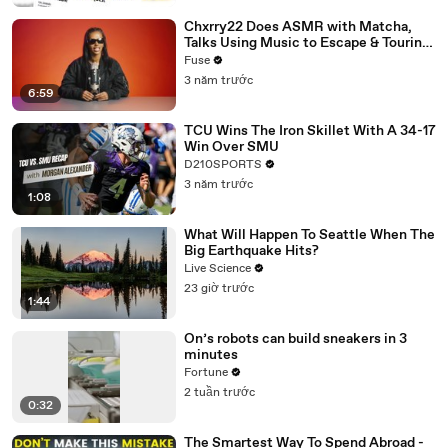
Chxrry22 Does ASMR with Matcha,
Talks Using Music to Escape & Touring
with The Weeknd
Fuse
3 năm trước
6:59
TCU Wins The Iron Skillet With A 34-17
Win Over SMU
D210SPORTS
3 năm trước
1:08
What Will Happen To Seattle When The
Big Earthquake Hits?
Live Science
23 giờ trước
1:44
On’s robots can build sneakers in 3
minutes
Fortune
2 tuần trước
0:32
The Smartest Way To Spend Abroad -