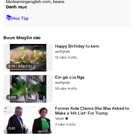
bbclearningenglish.com, beans.
Danh mục
📚
Học Tập
Được khuyến cáo
Happy Birthday to kem
asdfghjkl
15 năm trước
2:13
|
Sắp Tới
Em gái của Nga
asdfghjkl
18 năm trước
2:00
Former Aide Claims She Was Asked to
Make a ‘Hit List’ For Trump
Veuer
3 năm trước
0:51