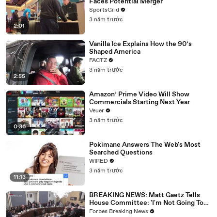
Faces Potential Merger
SportsGrid
3 năm trước
2:01
Vanilla Ice Explains How the 90’s
Shaped America
FACTZ
3 năm trước
2:55
Amazon’ Prime Video Will Show
Commercials Starting Next Year
Veuer
3 năm trước
0:36
Pokimane Answers The Web's Most
Searched Questions
WIRED
3 năm trước
11:13
BREAKING NEWS: Matt Gaetz Tells
House Committee: 'I'm Not Going To
Vote For A Continuing Resolution'
Forbes Breaking News