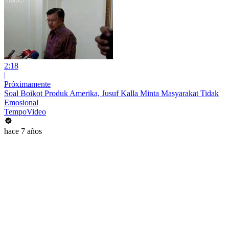
2:18
|
Próximamente
Soal Boikot Produk Amerika, Jusuf Kalla Minta Masyarakat Tidak
Emosional
TempoVideo
hace 7 años