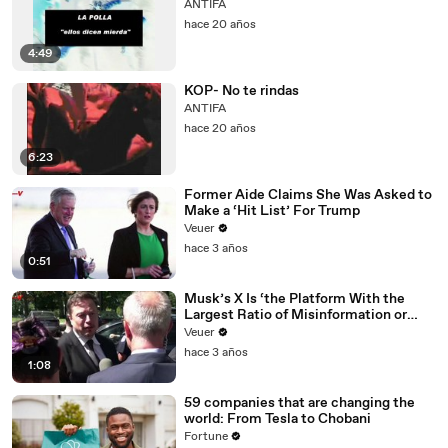
ANTIFA
hace 20 años
4:49
KOP- No te rindas
ANTIFA
hace 20 años
6:23
Former Aide Claims She Was Asked to
Make a ‘Hit List’ For Trump
Veuer
hace 3 años
0:51
Musk’s X Is ‘the Platform With the
Largest Ratio of Misinformation or
Disinformation’ Amongst All Social
Veuer
Media Platforms
hace 3 años
1:08
59 companies that are changing the
world: From Tesla to Chobani
Fortune