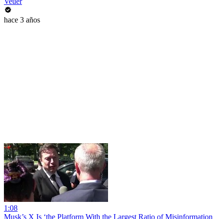
Veuer
hace 3 años
1:08
Musk’s X Is ‘the Platform With the Largest Ratio of Misinformation