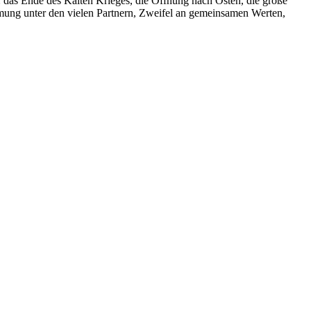
 das Ende des Kalten Krieges, die Öffnung nach Osten, die große
immung unter den vielen Partnern, Zweifel an gemeinsamen Werten,