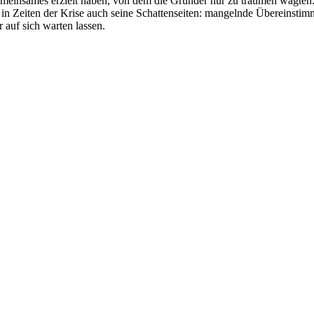
Gemeinsames erzielt haben, von dem die Gründer nur zu träumen wagten:
gt in Zeiten der Krise auch seine Schattenseiten: mangelnde Übereinst
auf sich warten lassen.