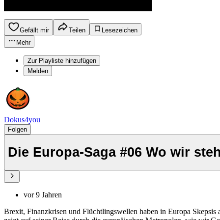
Gefällt mir
Teilen
Lesezeichen
Mehr
Zur Playliste hinzufügen
Melden
Dokus4you
Folgen
Die Europa-Saga #06 Wo wir steh
vor 9 Jahren
Brexit, Finanzkrisen und Flüchtlingswellen haben in Europa Skepsis 