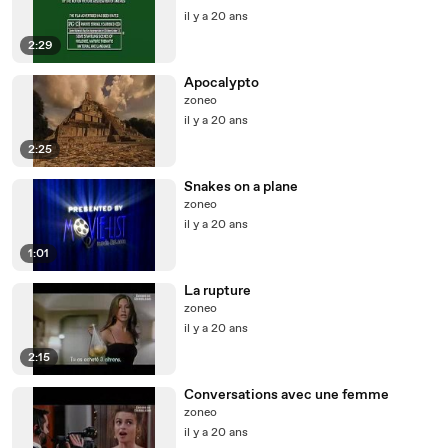
il y a 20 ans
2:29
Apocalypto
zoneo
il y a 20 ans
2:25
Snakes on a plane
zoneo
il y a 20 ans
1:01
La rupture
zoneo
il y a 20 ans
2:15
Conversations avec une femme
zoneo
il y a 20 ans