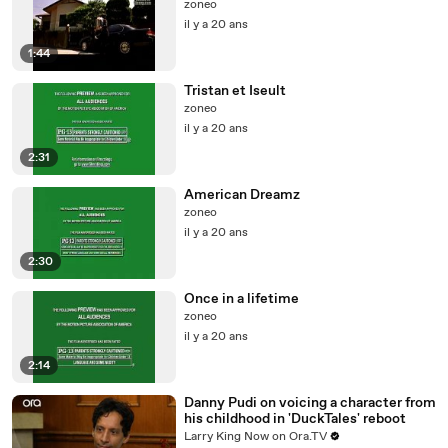
zoneo
il y a 20 ans
1:44
Tristan et Iseult
zoneo
il y a 20 ans
2:31
American Dreamz
zoneo
il y a 20 ans
2:30
Once in a lifetime
zoneo
il y a 20 ans
2:14
Danny Pudi on voicing a character from
his childhood in 'DuckTales' reboot
Larry King Now on Ora.TV