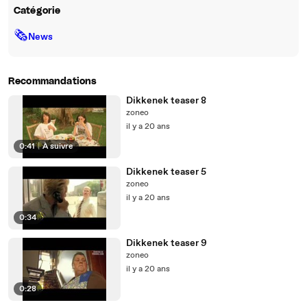
Catégorie
🗞
News
Recommandations
Dikkenek teaser 8
zoneo
il y a 20 ans
0:41
|
À suivre
Dikkenek teaser 5
zoneo
il y a 20 ans
0:34
Dikkenek teaser 9
zoneo
il y a 20 ans
0:28