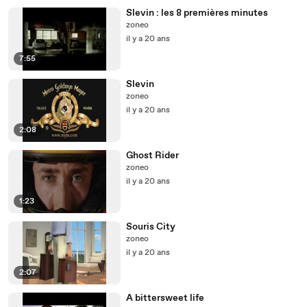
Slevin : les 8 premières minutes
zoneo
il y a 20 ans
7:55
Slevin
zoneo
il y a 20 ans
2:08
Ghost Rider
zoneo
il y a 20 ans
1:23
Souris City
zoneo
il y a 20 ans
2:07
A bittersweet life