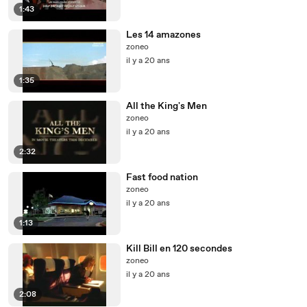
1:43
Les 14 amazones
zoneo
il y a 20 ans
1:35
All the King's Men
zoneo
il y a 20 ans
2:32
Fast food nation
zoneo
il y a 20 ans
1:13
Kill Bill en 120 secondes
zoneo
il y a 20 ans
2:08