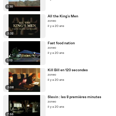
1:35
All the King's Men
zoneo
il y a 20 ans
2:32
Fast food nation
zoneo
il y a 20 ans
1:13
Kill Bill en 120 secondes
zoneo
il y a 20 ans
2:08
Slevin : les 8 premières minutes
zoneo
il y a 20 ans
7:55