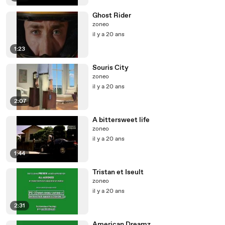
Ghost Rider
zoneo
il y a 20 ans
1:23
Souris City
zoneo
il y a 20 ans
2:07
A bittersweet life
zoneo
il y a 20 ans
1:44
Tristan et Iseult
zoneo
il y a 20 ans
2:31
American Dreamz