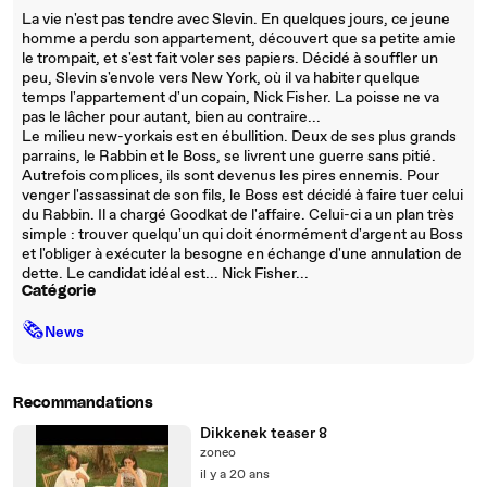
La vie n'est pas tendre avec Slevin. En quelques jours, ce jeune
homme a perdu son appartement, découvert que sa petite amie
le trompait, et s'est fait voler ses papiers. Décidé à souffler un
peu, Slevin s'envole vers New York, où il va habiter quelque
temps l'appartement d'un copain, Nick Fisher. La poisse ne va
pas le lâcher pour autant, bien au contraire...
Le milieu new-yorkais est en ébullition. Deux de ses plus grands
parrains, le Rabbin et le Boss, se livrent une guerre sans pitié.
Autrefois complices, ils sont devenus les pires ennemis. Pour
venger l'assassinat de son fils, le Boss est décidé à faire tuer celui
du Rabbin. Il a chargé Goodkat de l'affaire. Celui-ci a un plan très
simple : trouver quelqu'un qui doit énormément d'argent au Boss
et l'obliger à exécuter la besogne en échange d'une annulation de
dette. Le candidat idéal est... Nick Fisher...
Catégorie
🗞
News
Recommandations
Dikkenek teaser 8
zoneo
il y a 20 ans