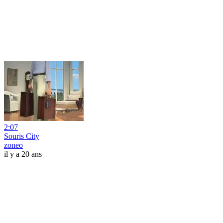
2:07
Souris City
zoneo
il y a 20 ans