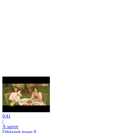
0:41
|
À suivre
Dikkenek teaser 8