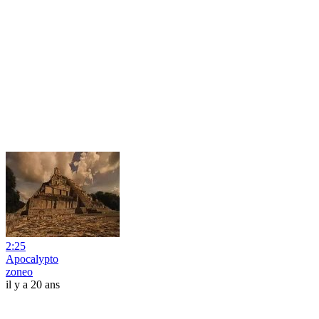
2:25
Apocalypto
zoneo
il y a 20 ans