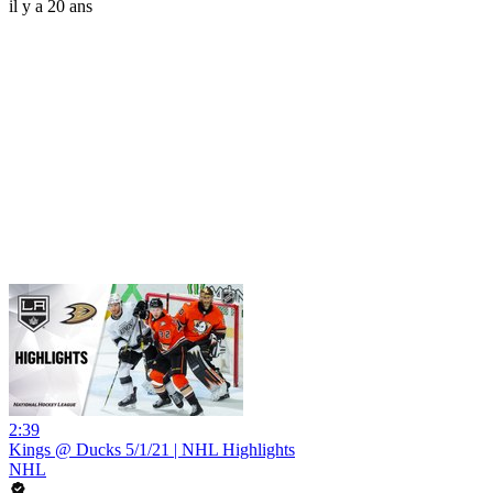
il y a 20 ans
2:39
Kings @ Ducks 5/1/21 | NHL Highlights
NHL