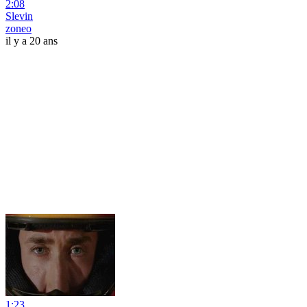
2:08
Slevin
zoneo
il y a 20 ans
1:23