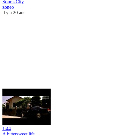
Souris City
zoneo
il y a 20 ans
1:44
A bittersweet life