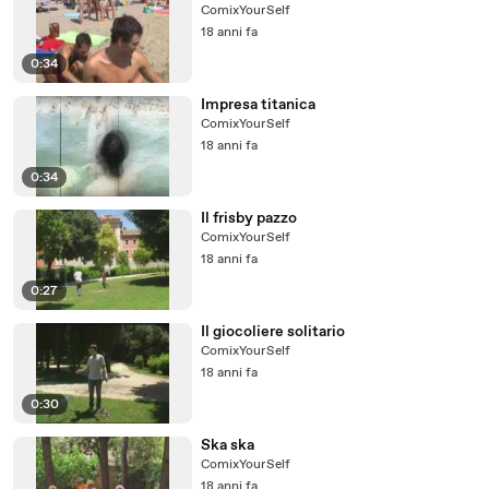
ComixYourSelf
18 anni fa
0:34
Impresa titanica
ComixYourSelf
18 anni fa
0:34
Il frisby pazzo
ComixYourSelf
18 anni fa
0:27
Il giocoliere solitario
ComixYourSelf
18 anni fa
0:30
Ska ska
ComixYourSelf
18 anni fa