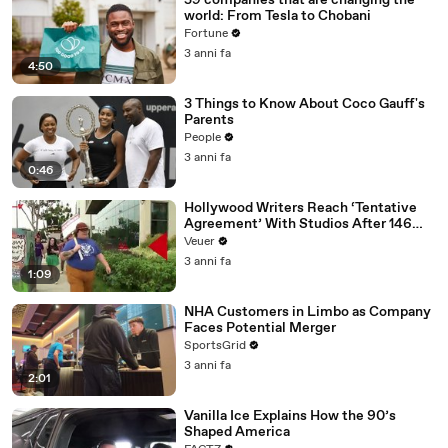
59 companies that are changing the
world: From Tesla to Chobani
Fortune
3 anni fa
4:50
3 Things to Know About Coco Gauff's
Parents
People
3 anni fa
0:46
Hollywood Writers Reach ‘Tentative
Agreement’ With Studios After 146
Day Strike
Veuer
3 anni fa
1:09
NHA Customers in Limbo as Company
Faces Potential Merger
SportsGrid
3 anni fa
2:01
Vanilla Ice Explains How the 90’s
Shaped America