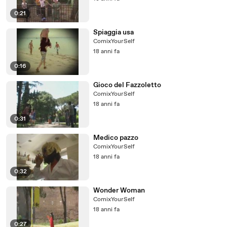
0:21
Spiaggia usa
ComixYourSelf
18 anni fa
0:16
Gioco del Fazzoletto
ComixYourSelf
18 anni fa
0:31
Medico pazzo
ComixYourSelf
18 anni fa
0:32
Wonder Woman
ComixYourSelf
18 anni fa
0:27