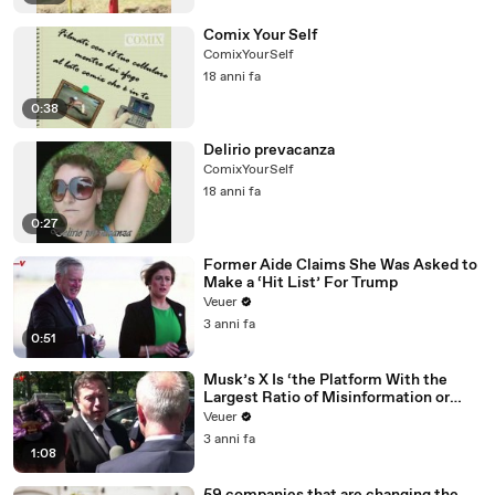
Comix Your Self
ComixYourSelf
18 anni fa
0:38
Delirio prevacanza
ComixYourSelf
18 anni fa
0:27
Former Aide Claims She Was Asked to
Make a ‘Hit List’ For Trump
Veuer
3 anni fa
0:51
Musk’s X Is ‘the Platform With the
Largest Ratio of Misinformation or
Disinformation’ Amongst All Social
Veuer
Media Platforms
3 anni fa
1:08