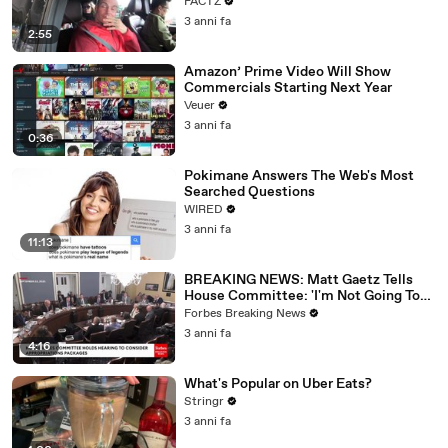
FACTZ
3 anni fa
2:55
Amazon’ Prime Video Will Show
Commercials Starting Next Year
Veuer
3 anni fa
0:36
Pokimane Answers The Web's Most
Searched Questions
WIRED
3 anni fa
11:13
BREAKING NEWS: Matt Gaetz Tells
House Committee: 'I'm Not Going To
Vote For A Continuing Resolution'
Forbes Breaking News
3 anni fa
4:16
What's Popular on Uber Eats?
Stringr
3 anni fa