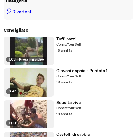
Categoria
🎈
Divertenti
Consigliato
Tuffi pazzi
ComixYourSelf
18 anni fa
1:03
|
Prossimi video
Giovani coppie - Puntata 1
ComixYourSelf
18 anni fa
0:47
Sepolta viva
ComixYourSelf
18 anni fa
1:00
Castelli di sabbia