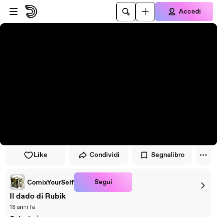
Vai al lettore
Passa al contenuto principale
Accedi
Like
Condividi
Segnalibro
Segui
ComixYourSelf
Il dado di Rubik
18 anni fa