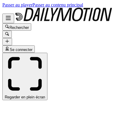
Passer au player
Passer au contenu principal
Rechercher
Se connecter
Regarder en plein écran