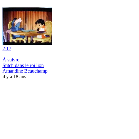
2:17
|
À suivre
Stitch dans le roi lion
Amandine Beauchamp
il y a 18 ans