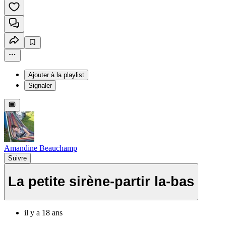
Ajouter à la playlist
Signaler
Amandine Beauchamp
Suivre
La petite sirène-partir la-bas
il y a 18 ans