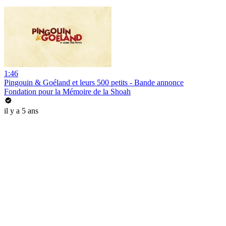
1:46
Pingouin & Goéland et leurs 500 petits - Bande annonce
Fondation pour la Mémoire de la Shoah
il y a 5 ans