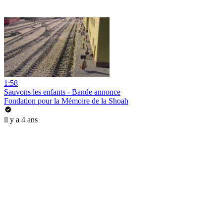
1:58
Sauvons les enfants - Bande annonce
Fondation pour la Mémoire de la Shoah
il y a 4 ans