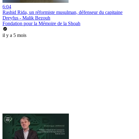
6:04
Rashid Rida, un réformiste musulman, défenseur du capitaine
Dreyfus - Malik Bezouh
Fondation pour la Mémoire de la Shoah
il y a 5 mois