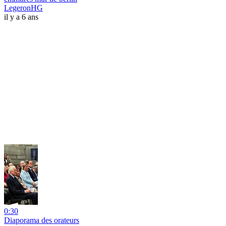
LegeronHG
il y a 6 ans
0:30
Diaporama des orateurs