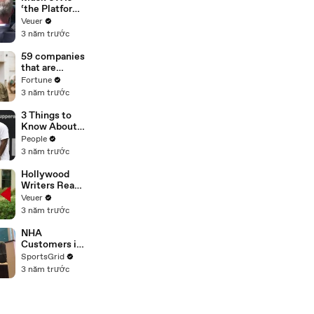
‘the Platform
With the
Veuer
Largest Ratio
3 năm trước
of
Misinformatio
59 companies
n or
that are
Disinformatio
changing the
Fortune
n’ Amongst
world: From
3 năm trước
All Social
Tesla to
Media
Chobani
3 Things to
Platforms
Know About
Coco Gauff's
People
Parents
3 năm trước
Hollywood
Writers Reach
‘Tentative
Veuer
Agreement’
3 năm trước
With Studios
After 146 Day
NHA
Strike
Customers in
Limbo as
SportsGrid
Company
3 năm trước
Faces
Potential
Merger