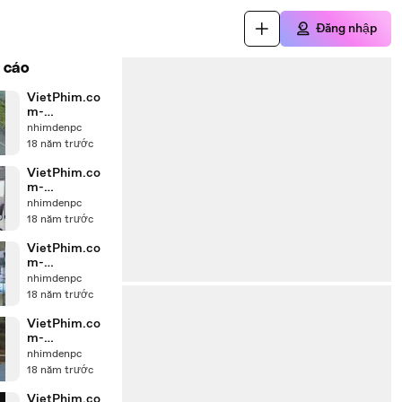
Đăng nhập
 cáo
VietPhim.co
m-
TinhHiepdao-
nhimdenpc
01_to_WMV_c
18 năm trước
lip3
VietPhim.co
m-
TinhHiepdao-
nhimdenpc
02_to_WMV_
18 năm trước
clip4
VietPhim.co
m-
TinhHiepdao-
nhimdenpc
01_to_WMV_c
18 năm trước
lip2
VietPhim.co
m-
TinhHiepdao-
nhimdenpc
02_to_WMV_
18 năm trước
clip3
VietPhim.co