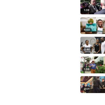
1:08
4:50
0:46
1:09
2:01