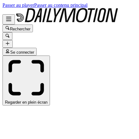
Passer au player
Passer au contenu principal
Rechercher
Se connecter
Regarder en plein écran