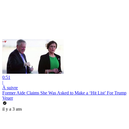
0:51
|
À suivre
Former Aide Claims She Was Asked to Make a ‘Hit List’ For Trump
Veuer
il y a 3 ans