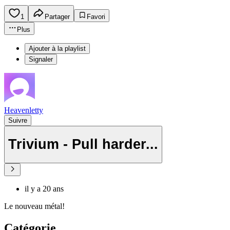
1
Partager
Favori
Plus
Ajouter à la playlist
Signaler
Heavenletty
Suivre
Trivium - Pull harder...
il y a 20 ans
Le nouveau métal!
Catégorie