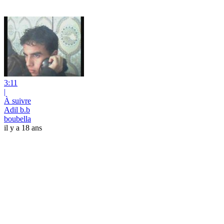
3:11
|
À suivre
Adil b.b
boubella
il y a 18 ans