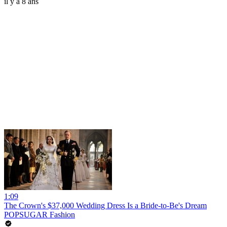
il y a 8 ans
1:09
The Crown's $37,000 Wedding Dress Is a Bride-to-Be's Dream
POPSUGAR Fashion