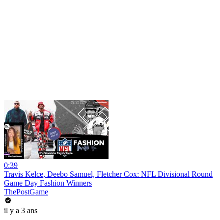
0:39
Travis Kelce, Deebo Samuel, Fletcher Cox: NFL Divisional Round
Game Day Fashion Winners
ThePostGame
il y a 3 ans