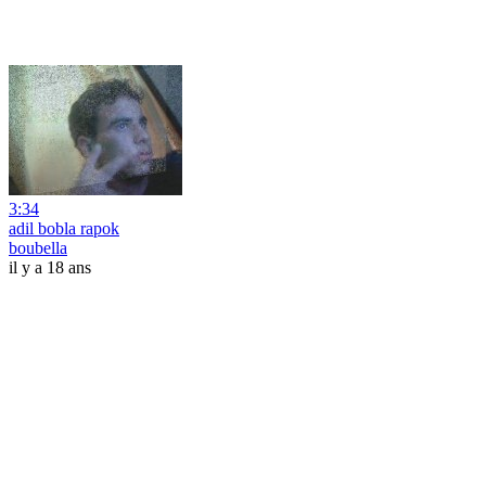
3:34
adil bobla rapok
boubella
il y a 18 ans