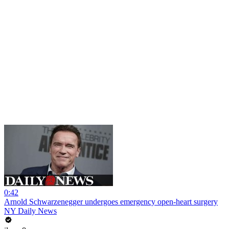
0:42
Arnold Schwarzenegger undergoes emergency open-heart surgery
NY Daily News