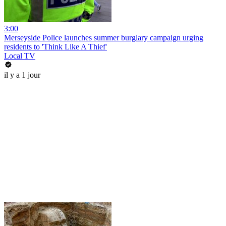
3:00
Merseyside Police launches summer burglary campaign urging
residents to 'Think Like A Thief'
Local TV
il y a 1 jour