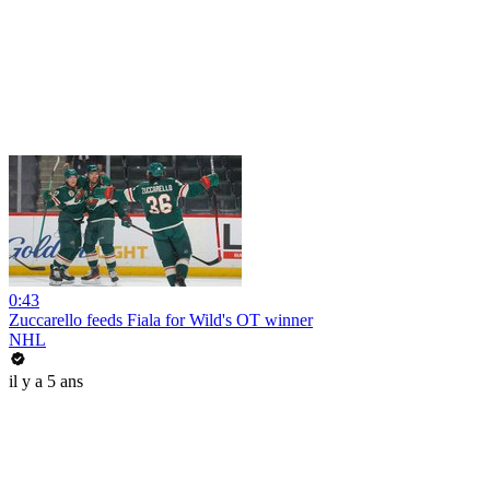
0:43
Zuccarello feeds Fiala for Wild's OT winner
NHL
il y a 5 ans