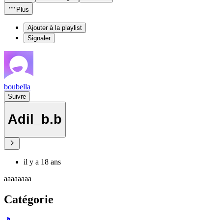
Plus
Ajouter à la playlist
Signaler
boubella
Suivre
Adil_b.b
il y a 18 ans
aaaaaaaa
Catégorie