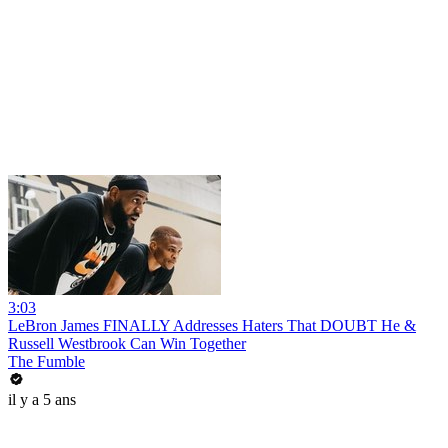
3:03
LeBron James FINALLY Addresses Haters That DOUBT He &
Russell Westbrook Can Win Together
The Fumble
il y a 5 ans