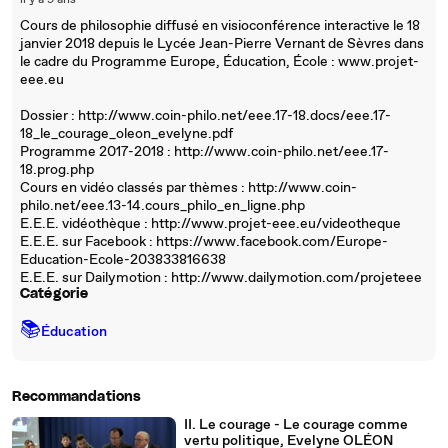
il y a 9 ans
Cours de philosophie diffusé en visioconférence interactive le 18
janvier 2018 depuis le Lycée Jean-Pierre Vernant de Sèvres dans
le cadre du Programme Europe, Éducation, École : www.projet-
eee.eu
Dossier : http://www.coin-philo.net/eee.17-18.docs/eee.17-
18_le_courage_oleon_evelyne.pdf
Programme 2017-2018 : http://www.coin-philo.net/eee.17-
18.prog.php
Cours en vidéo classés par thèmes : http://www.coin-
philo.net/eee.13-14.cours_philo_en_ligne.php
E.E.E. vidéothèque : http://www.projet-eee.eu/videotheque
E.E.E. sur Facebook : https://www.facebook.com/Europe-
Education-Ecole-203833816638
E.E.E. sur Dailymotion : http://www.dailymotion.com/projeteee
Catégorie
📚
Éducation
Recommandations
II. Le courage - Le courage comme
vertu politique, Evelyne OLÉON