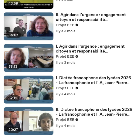
43:59
II. Agir dans l’urgence : engagement
citoyen et responsabilité
internationale face au changement
Projet EEE
climatique, Florence ROBINE,
il y a 3 mois
Ambassadrice de France en Norvège
36:07
I. Agir dans l’urgence : engagement
citoyen et responsabilité
internationale face au changement
Projet EEE
climatique, Florence ROBINE,
il y a 3 mois
Ambassadrice de France en Norvège
58:13
I. Dictée francophone des lycées 2026
- La francophonie et l'IA, Jean-Pierre
COLIGNON, Arunkumar
Projet EEE
SANTHALINGAM
il y a 4 mois
52:12
II. Dictée francophone des lycées 2026
- La francophonie et l'IA, Jean-Pierre
COLIGNON, Arunkumar
Projet EEE
SANTHALINGAM
il y a 4 mois
20:27