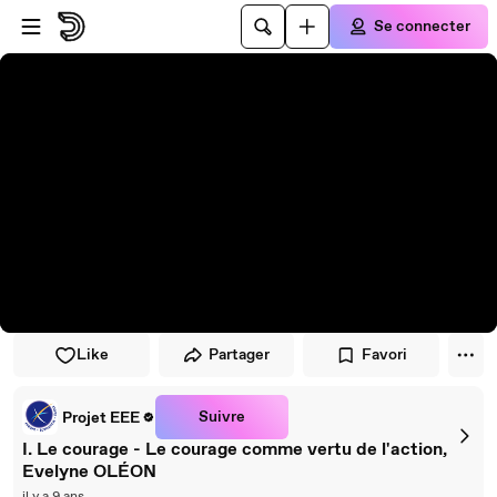
Passer au player
Passer au contenu principal
Se connecter
Like
Partager
Favori
Suivre
Projet EEE
I. Le courage - Le courage comme vertu de l'action,
Evelyne OLÉON