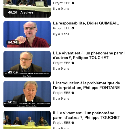
Projet EEE
il y a 9 ans
45:26
|
À suivre
La responsabilité, Didier GUIMBAIL
Projet EEE
il y a 8 ans
54:34
I. Le vivant est-il un phénomène parmi
d'autres ?, Philippe TOUCHET
Projet EEE
il y a 9 ans
49:09
I. Introduction à la problématique de
l'interprétation, Philippe FONTAINE
Projet EEE
il y a 9 ans
50:35
II. Le vivant est-il un phénomène
parmi d'autres ?, Philippe TOUCHET
Projet EEE
il y a 9 ans