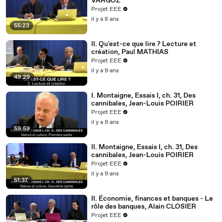
VARGOZ
Projet EEE
il y a 8 ans
55:23
II. Qu'est-ce que lire ? Lecture et
création, Paul MATHIAS
Projet EEE
il y a 9 ans
49:29
I. Montaigne, Essais I, ch. 31, Des
cannibales, Jean-Louis POIRIER
Projet EEE
il y a 9 ans
59:59
II. Montaigne, Essais I, ch. 31, Des
cannibales, Jean-Louis POIRIER
Projet EEE
il y a 9 ans
51:37
II. Économie, finances et banques - Le
rôle des banques, Alain CLOSIER
Projet EEE