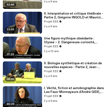
il y a 9 ans
52:46
II. Interprétation et critique théâtrale -
Partie 2, Grégoire INGOLD et Maurizio
MELAI
Projet EEE
il y a 9 ans
33:56
Une figure mythique obsédante :
Ulysse – 2. Dangereuse curiosité,
Jean-Louis POIRIER
Projet EEE
il y a 10 ans
37:25
II. Biologie synthétique et création de
nouvelles espèces - Partie 2, Jean-
Pierre JACQUOT
Projet EEE
il y a 9 ans
38:10
I. Vérité, fiction et autobiographie dans
Les Faux-Monnayeurs d'André GIDE,
Christine JAOUEN et Jean-Pierre
Projet EEE
LANGEVIN
il y a 9 ans
40:25