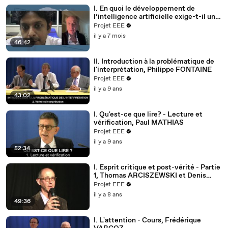
I. En quoi le développement de
l’intelligence artificielle exige-t-il un
exercice permanent de l’esprit
Projet EEE
critique?, Arunkumar
il y a 7 mois
SANTHALINGAM
46:42
II. Introduction à la problématique de
l'interprétation, Philippe FONTAINE
Projet EEE
il y a 9 ans
43:02
I. Qu'est-ce que lire? - Lecture et
vérification, Paul MATHIAS
Projet EEE
il y a 9 ans
52:34
I. Esprit critique et post-vérité - Partie
1, Thomas ARCISZEWSKI et Denis
CAROTI
Projet EEE
il y a 8 ans
49:36
I. L'attention - Cours, Frédérique