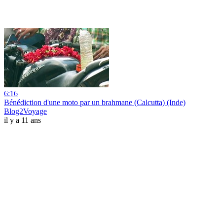
6:16
Bénédiction d'une moto par un brahmane (Calcutta) (Inde)
Blog2Voyage
il y a 11 ans