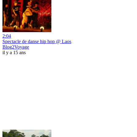
2:04
Spectacle de danse hip hop @ Laos
Blog2Voyage
il y a 15 ans