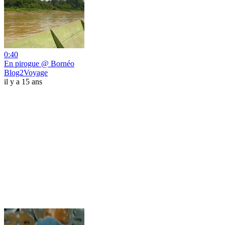
0:40
En pirogue @ Bornéo
Blog2Voyage
il y a 15 ans