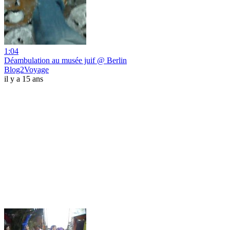
1:04
Déambulation au musée juif @ Berlin
Blog2Voyage
il y a 15 ans