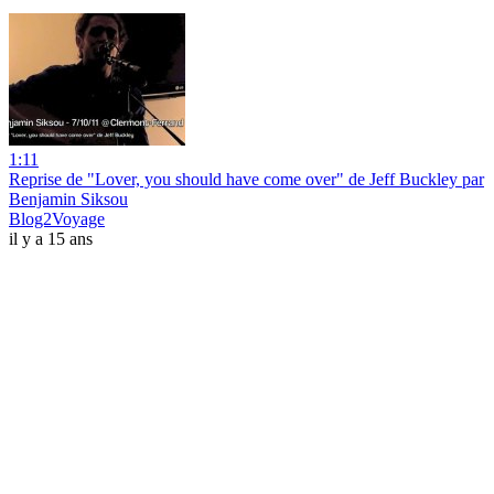
1:11
Reprise de "Lover, you should have come over" de Jeff Buckley par
Benjamin Siksou
Blog2Voyage
il y a 15 ans