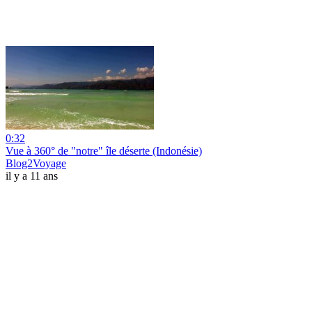
0:32
Vue à 360° de "notre" île déserte (Indonésie)
Blog2Voyage
il y a 11 ans