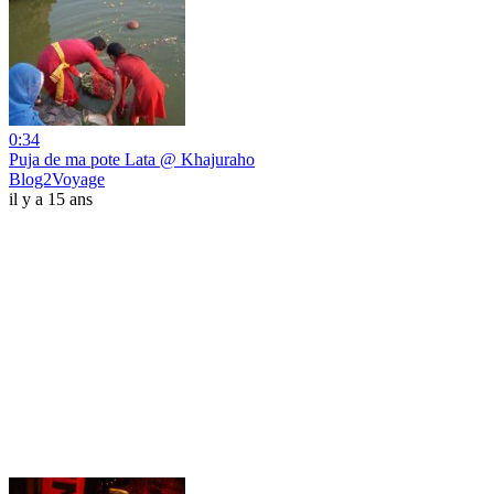
0:34
Puja de ma pote Lata @ Khajuraho
Blog2Voyage
il y a 15 ans