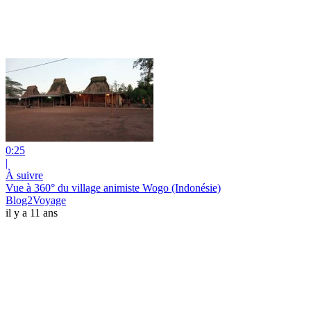
0:25
|
À suivre
Vue à 360° du village animiste Wogo (Indonésie)
Blog2Voyage
il y a 11 ans