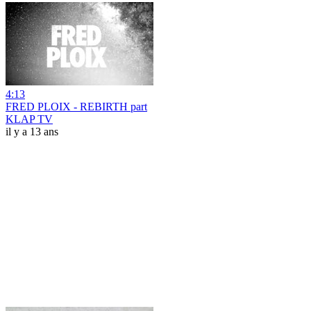
4:13
FRED PLOIX - REBIRTH part
KLAP TV
il y a 13 ans