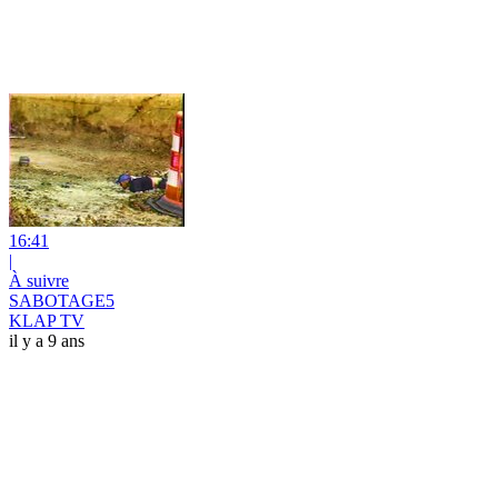
16:41
|
À suivre
SABOTAGE5
KLAP TV
il y a 9 ans