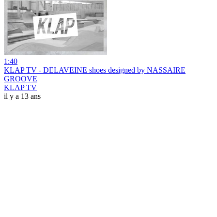
1:40
KLAP TV - DELAVEINE shoes designed by NASSAIRE
GROOVE
KLAP TV
il y a 13 ans