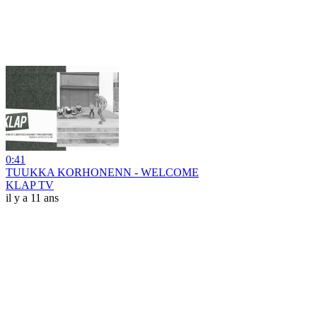
0:41
TUUKKA KORHONENN - WELCOME
KLAP TV
il y a 11 ans