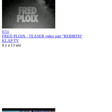
0:51
FRED PLOIX - TEASER video part "REBIRTH"
KLAP TV
il y a 13 ans