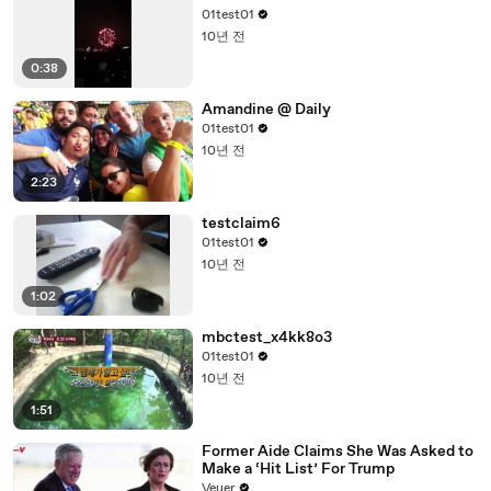
01test01
10년 전
0:38
Amandine @ Daily
01test01
10년 전
2:23
testclaim6
01test01
10년 전
1:02
mbctest_x4kk8o3
01test01
10년 전
1:51
Former Aide Claims She Was Asked to
Make a ‘Hit List’ For Trump
Veuer