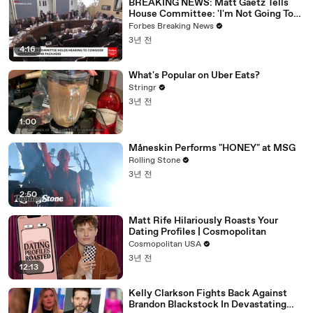
BREAKING NEWS: Matt Gaetz Tells
House Committee: 'I'm Not Going To
Vote For A Continuing Resolution'
Forbes Breaking News
3년 전
4:16
What's Popular on Uber Eats?
Stringr
3년 전
1:00
Måneskin Performs "HONEY" at MSG
Rolling Stone
3년 전
2:50
Matt Rife Hilariously Roasts Your
Dating Profiles | Cosmopolitan
Cosmopolitan USA
3년 전
12:13
Kelly Clarkson Fights Back Against
Brandon Blackstock In Devastating