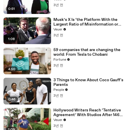
3년 전
0:51
Musk’s X Is ‘the Platform With the
Largest Ratio of Misinformation or
Disinformation’ Amongst All Social
Veuer
Media Platforms
3년 전
1:08
59 companies that are changing the
world: From Tesla to Chobani
Fortune
3년 전
4:50
3 Things to Know About Coco Gauff's
Parents
People
3년 전
0:46
Hollywood Writers Reach ‘Tentative
Agreement’ With Studios After 146
Day Strike
Veuer
3년 전
1:09