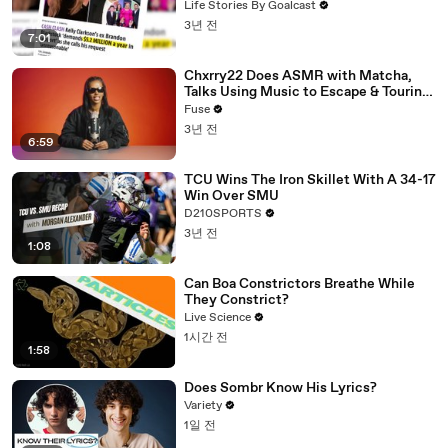
Divorce Battle
Life Stories By Goalcast
3년 전
7:01
Chxrry22 Does ASMR with Matcha,
Talks Using Music to Escape & Touring
with The Weeknd
Fuse
3년 전
6:59
TCU Wins The Iron Skillet With A 34-17
Win Over SMU
D210SPORTS
3년 전
1:08
Can Boa Constrictors Breathe While
They Constrict?
Live Science
1시간 전
1:58
Does Sombr Know His Lyrics?
Variety
1일 전