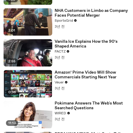
NHA Customers in Limbo as Company
Faces Potential Merger
SportsGrid
3년 전
2:01
Vanilla Ice Explains How the 90’s
Shaped America
FACTZ
3년 전
2:55
Amazon’ Prime Video Will Show
Commercials Starting Next Year
Veuer
3년 전
0:36
Pokimane Answers The Web's Most
Searched Questions
WIRED
3년 전
11:13