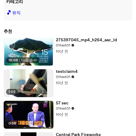
카테고리
🎵
뮤직
추천
275397045_mp4_h264_aac_ld
01test01
10년 전
10:08
|
다음 순서
testclaim4
01test01
10년 전
1:02
57 sec
01test01
10년 전
0:58
Central Park Fireworks