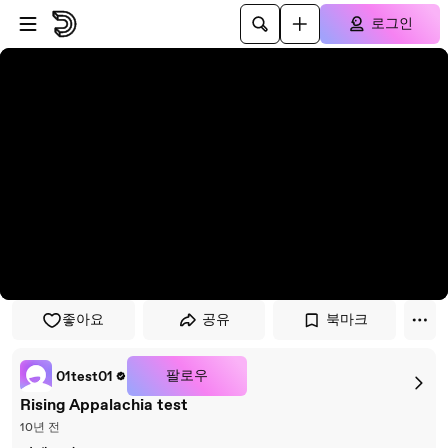
플레이어로 건너뛰기
본문으로 건너뛰기
로그인
좋아요
공유
북마크
팔로우
01test01
Rising Appalachia test
10년 전