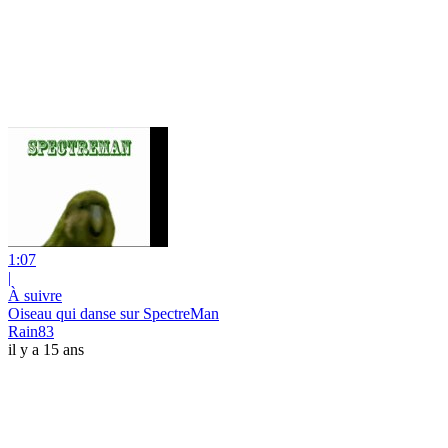
1:07
|
À suivre
Oiseau qui danse sur SpectreMan
Rain83
il y a 15 ans