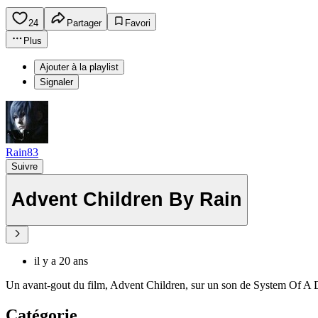
24
Partager
Favori
Plus
Ajouter à la playlist
Signaler
Rain83
Suivre
Advent Children By Rain
il y a 20 ans
Un avant-gout du film, Advent Children, sur un son de System Of A
Catégorie