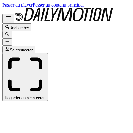
Passer au player
Passer au contenu principal
Rechercher
Se connecter
Regarder en plein écran