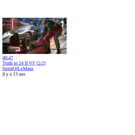
40:47
Truth in 24 II VF [2/2]
SpiritOfLeMans
il y a 13 ans