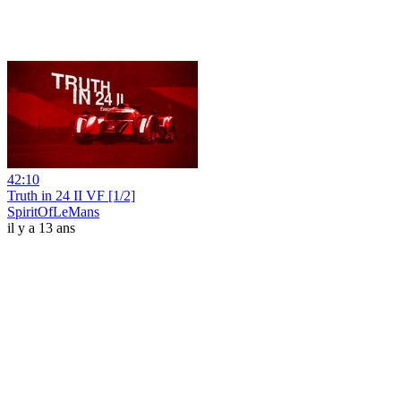
42:10
Truth in 24 II VF [1/2]
SpiritOfLeMans
il y a 13 ans