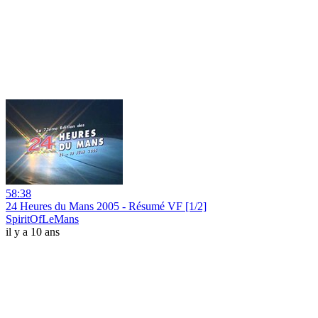
58:38
24 Heures du Mans 2005 - Résumé VF [1/2]
SpiritOfLeMans
il y a 10 ans