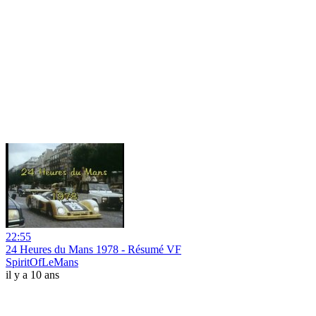
22:55
24 Heures du Mans 1978 - Résumé VF
SpiritOfLeMans
il y a 10 ans