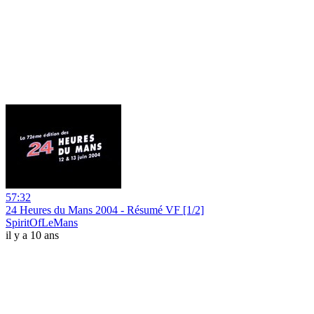
57:32
24 Heures du Mans 2004 - Résumé VF [1/2]
SpiritOfLeMans
il y a 10 ans