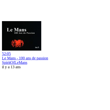
52:05
Le Mans - 100 ans de passion
SpiritOfLeMans
il y a 13 ans