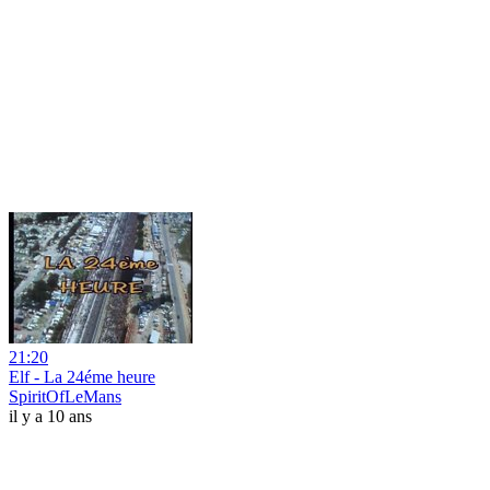
21:20
Elf - La 24éme heure
SpiritOfLeMans
il y a 10 ans