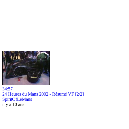
34:57
24 Heures du Mans 2002 - Résumé VF [2/2]
SpiritOfLeMans
il y a 10 ans