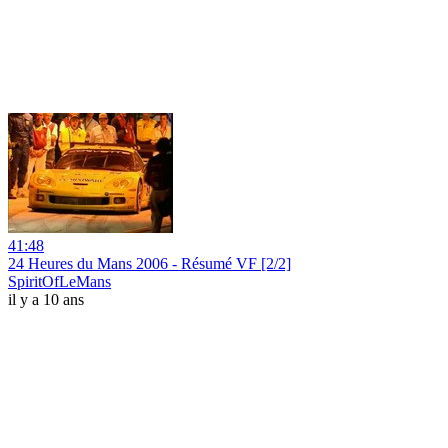
41:48
24 Heures du Mans 2006 - Résumé VF [2/2]
SpiritOfLeMans
il y a 10 ans