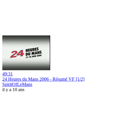
49:31
24 Heures du Mans 2006 - Résumé VF [1/2]
SpiritOfLeMans
il y a 10 ans