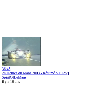
36:45
24 Heures du Mans 2003 - Résumé VF [2/2]
SpiritOfLeMans
il y a 10 ans