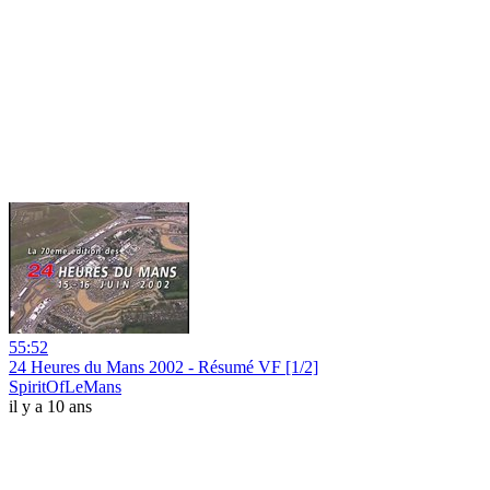
55:52
24 Heures du Mans 2002 - Résumé VF [1/2]
SpiritOfLeMans
il y a 10 ans