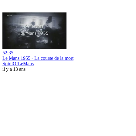
52:35
Le Mans 1955 - La course de la mort
SpiritOfLeMans
il y a 13 ans