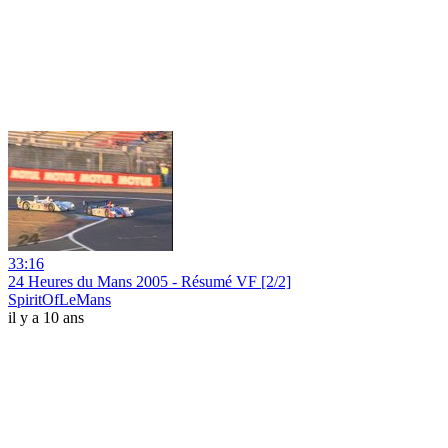
33:16
24 Heures du Mans 2005 - Résumé VF [2/2]
SpiritOfLeMans
il y a 10 ans