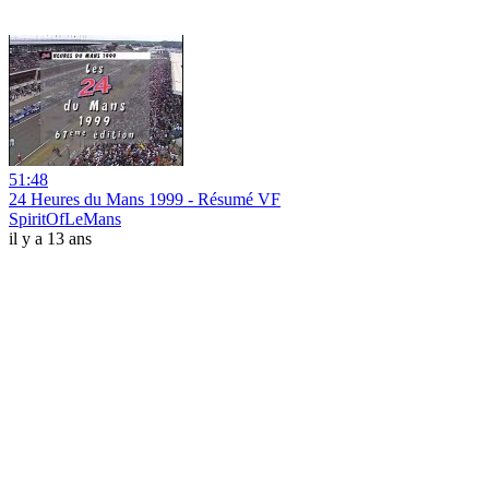
51:48
24 Heures du Mans 1999 - Résumé VF
SpiritOfLeMans
il y a 13 ans