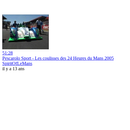
51:28
Pescarolo Sport - Les coulisses des 24 Heures du Mans 2005
SpiritOfLeMans
il y a 13 ans