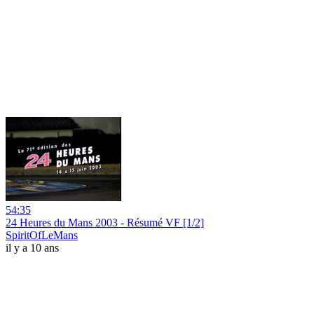
54:35
24 Heures du Mans 2003 - Résumé VF [1/2]
SpiritOfLeMans
il y a 10 ans