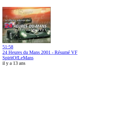
51:58
24 Heures du Mans 2001 - Résumé VF
SpiritOfLeMans
il y a 13 ans