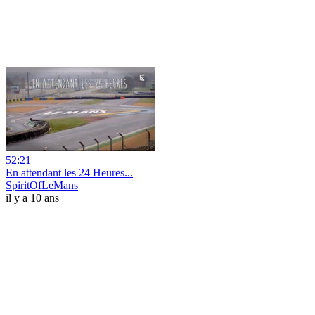
52:21
En attendant les 24 Heures...
SpiritOfLeMans
il y a 10 ans