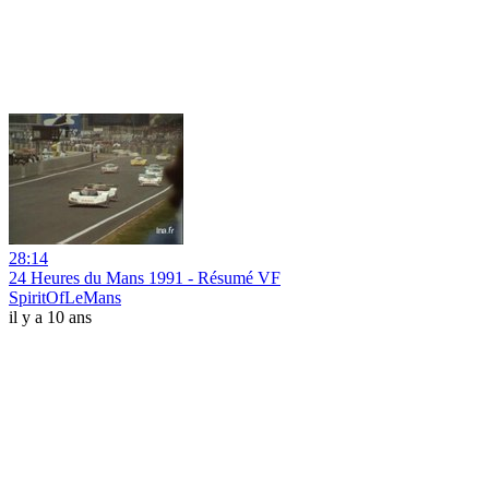
28:14
24 Heures du Mans 1991 - Résumé VF
SpiritOfLeMans
il y a 10 ans