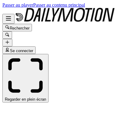
Passer au player
Passer au contenu principal
Rechercher
Se connecter
Regarder en plein écran