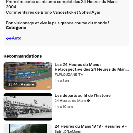
Première partie du résumé complet des 24 Heures du Mans
2004
Commentaires de Bruno Vandestick et Soheil Ayari
Bon visionnage et vive la plus grande course du monde !
Catégorie
🚗
Auto
Recommandations
Les 24 Heures du Mans :
Rétrospective des 24 Heures du Mans
2025
FLPLOUZANE TV
il y a 1 an
28:44
|
À suivre
Les départs au fil de l'histoire
24 Heures du Mans
il y a 10 ans
3:30
24 Heures du Mans 1978 - Résumé VF
SpiritOfLeMans