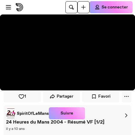
Passer au player
Passer au contenu principal
Se connecter
1
Partager
Favori
Suivre
SpiritOfLeMans
24 Heures du Mans 2004 - Résumé VF [1/2]
il y a 10 ans