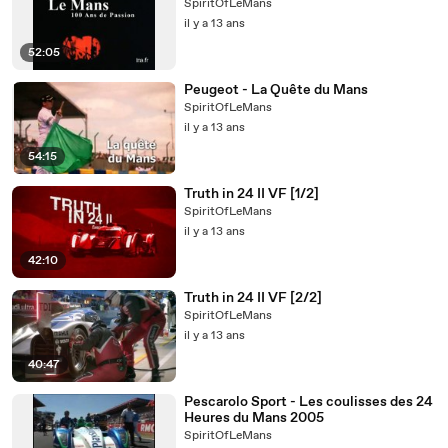
SpiritOfLeMans
il y a 13 ans
52:05
Peugeot - La Quête du Mans
SpiritOfLeMans
il y a 13 ans
54:15
Truth in 24 II VF [1/2]
SpiritOfLeMans
il y a 13 ans
42:10
Truth in 24 II VF [2/2]
SpiritOfLeMans
il y a 13 ans
40:47
Pescarolo Sport - Les coulisses des 24
Heures du Mans 2005
SpiritOfLeMans