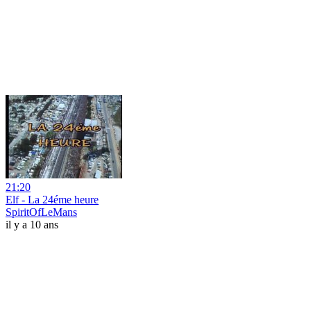
21:20
Elf - La 24éme heure
SpiritOfLeMans
il y a 10 ans