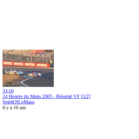
33:16
24 Heures du Mans 2005 - Résumé VF [2/2]
SpiritOfLeMans
il y a 10 ans