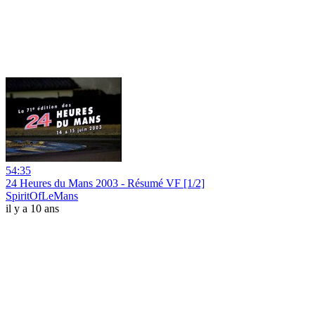
54:35
24 Heures du Mans 2003 - Résumé VF [1/2]
SpiritOfLeMans
il y a 10 ans