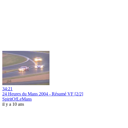
34:21
24 Heures du Mans 2004 - Résumé VF [2/2]
SpiritOfLeMans
il y a 10 ans