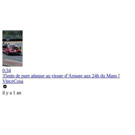
0:34
35min de pure attaque au virage d’Arnage aux 24h du Mans !
VinceCosa
il y a 1 an