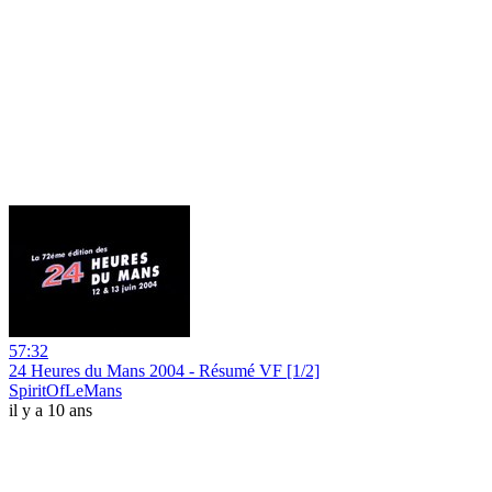
57:32
24 Heures du Mans 2004 - Résumé VF [1/2]
SpiritOfLeMans
il y a 10 ans