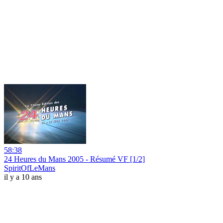
58:38
24 Heures du Mans 2005 - Résumé VF [1/2]
SpiritOfLeMans
il y a 10 ans