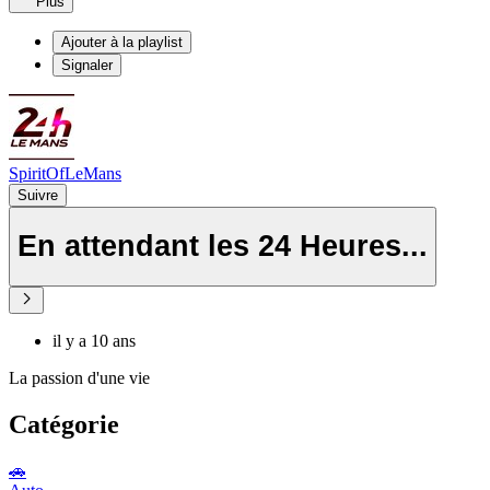
Plus
Ajouter à la playlist
Signaler
SpiritOfLeMans
Suivre
En attendant les 24 Heures...
il y a 10 ans
La passion d'une vie
Catégorie
🚗