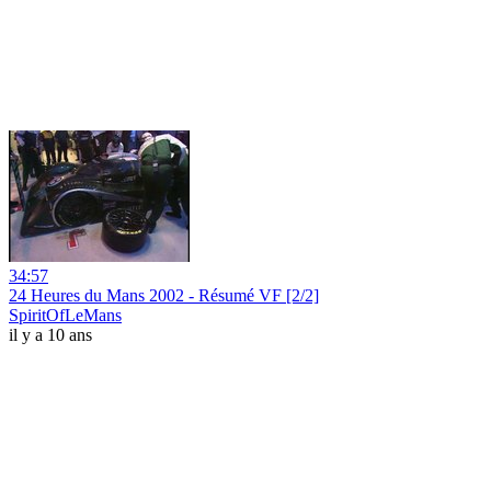
34:57
24 Heures du Mans 2002 - Résumé VF [2/2]
SpiritOfLeMans
il y a 10 ans