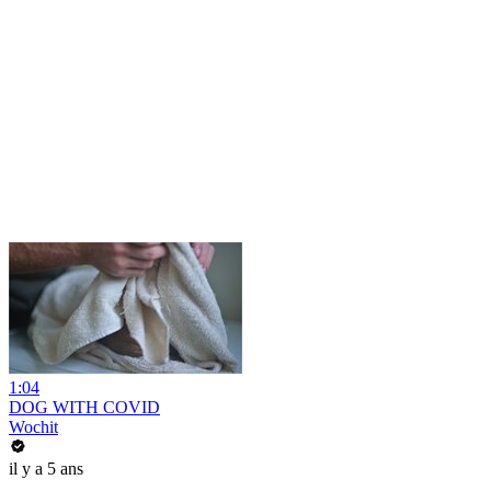
1:04
DOG WITH COVID
Wochit
il y a 5 ans