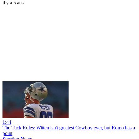
il y a 5 ans
1:44
The Tuck Rules: Witten isn't greatest Cowboy ever, but Romo has a
point
Sporting News