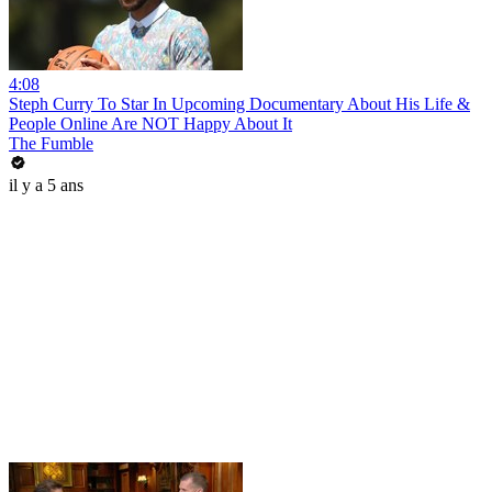
4:08
Steph Curry To Star In Upcoming Documentary About His Life &
People Online Are NOT Happy About It
The Fumble
il y a 5 ans