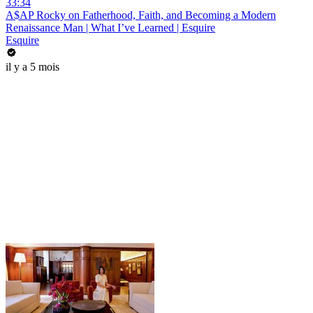
33:34
A$AP Rocky on Fatherhood, Faith, and Becoming a Modern
Renaissance Man | What I’ve Learned | Esquire
Esquire
il y a 5 mois