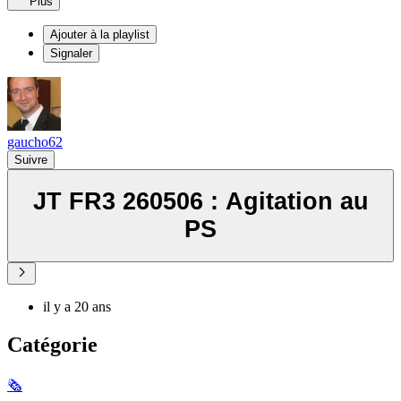
Plus
Ajouter à la playlist
Signaler
gaucho62
Suivre
JT FR3 260506 : Agitation au
PS
il y a 20 ans
Catégorie
🗞