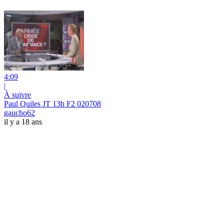
4:09
|
À suivre
Paul Quiles JT 13h F2 020708
gaucho62
il y a 18 ans