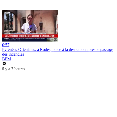
0:57
Pyrénées-Orientales: à Rodès, place à la désolation après le passage
des incendies
BFM
il y a 3 heures