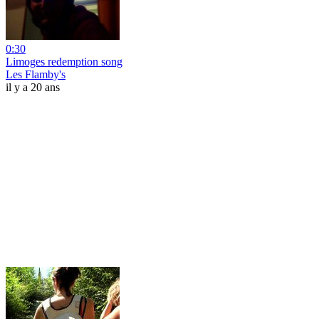
0:30
Limoges redemption song
Les Flamby's
il y a 20 ans