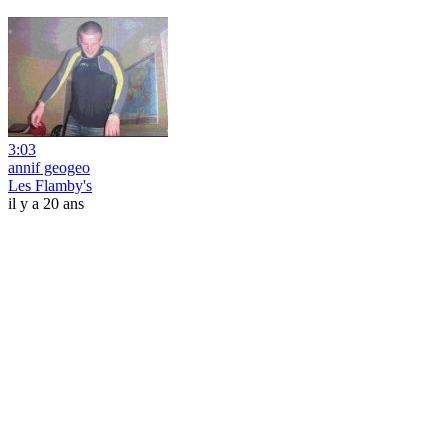
3:03
annif geogeo
Les Flamby's
il y a 20 ans