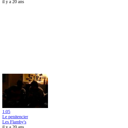
il y a 20 ans
1:05
Le penitencier
Les Flamby's
il y a 20 ans