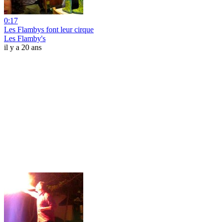
0:17
Les Flambys font leur cirque
Les Flamby's
il y a 20 ans