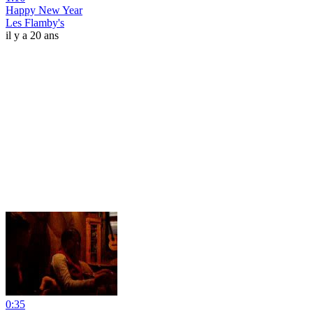
Happy New Year
Les Flamby's
il y a 20 ans
0:35