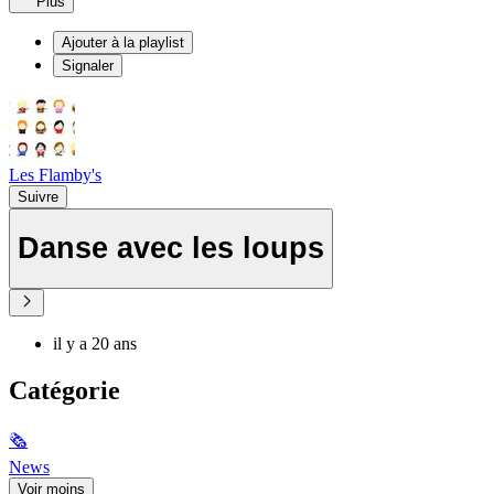
Plus
Ajouter à la playlist
Signaler
Les Flamby's
Suivre
Danse avec les loups
il y a 20 ans
Catégorie
🗞
News
Voir moins