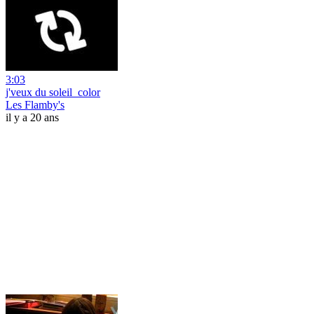
3:03
j'veux du soleil_color
Les Flamby's
il y a 20 ans