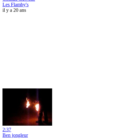
Les Flamby's
il y a 20 ans
2:37
Ben jongleur