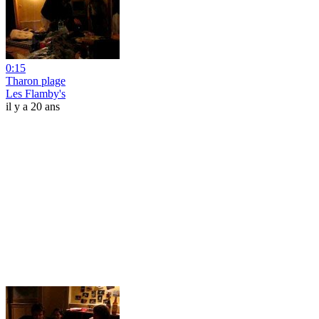
0:15
Tharon plage
Les Flamby's
il y a 20 ans