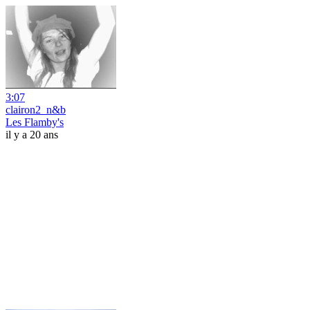
3:07
clairon2_n&b
Les Flamby's
il y a 20 ans