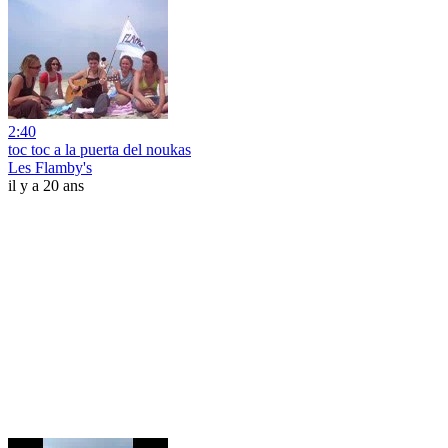
2:40
toc toc a la puerta del noukas
Les Flamby's
il y a 20 ans