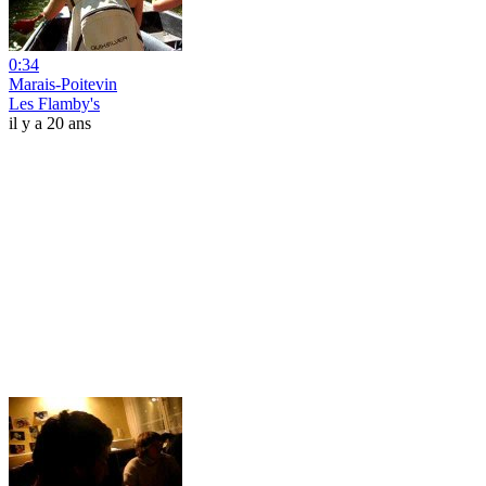
0:34
Marais-Poitevin
Les Flamby's
il y a 20 ans