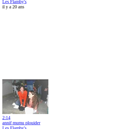
Les Flamby's
il y a 20 ans
2:14
annif mumu plouider
Les Flamby's