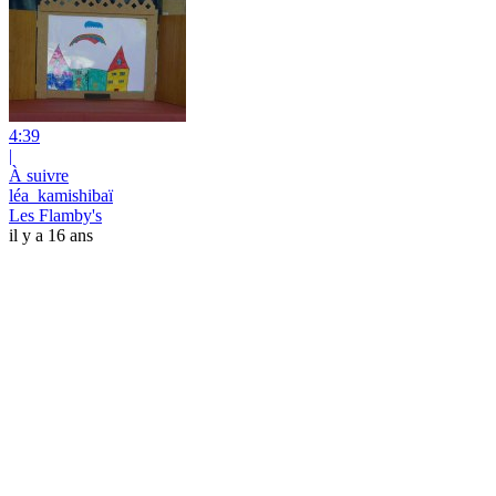
4:39
|
À suivre
léa_kamishibaï
Les Flamby's
il y a 16 ans