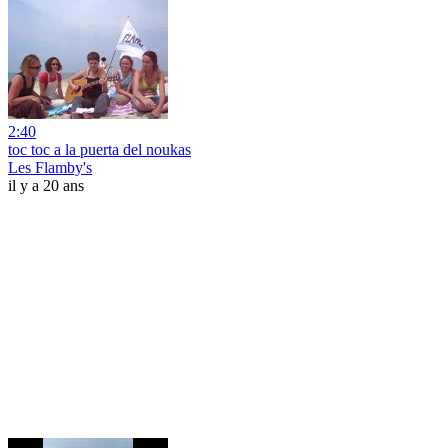
2:40
toc toc a la puerta del noukas
Les Flamby's
il y a 20 ans