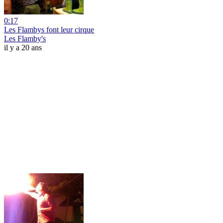
0:17
Les Flambys font leur cirque
Les Flamby's
il y a 20 ans