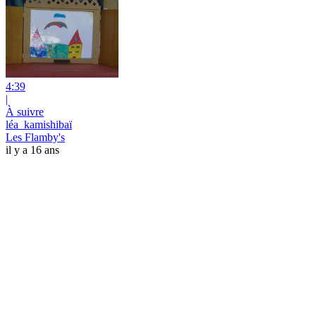
4:39
|
À suivre
léa_kamishibaï
Les Flamby's
il y a 16 ans