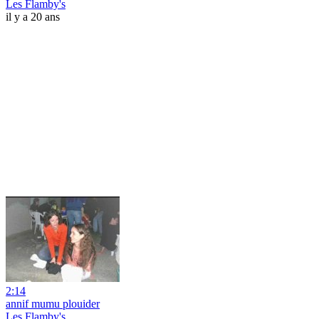
Les Flamby's
il y a 20 ans
2:14
annif mumu plouider
Les Flamby's