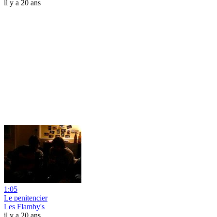
il y a 20 ans
1:05
Le penitencier
Les Flamby's
il y a 20 ans