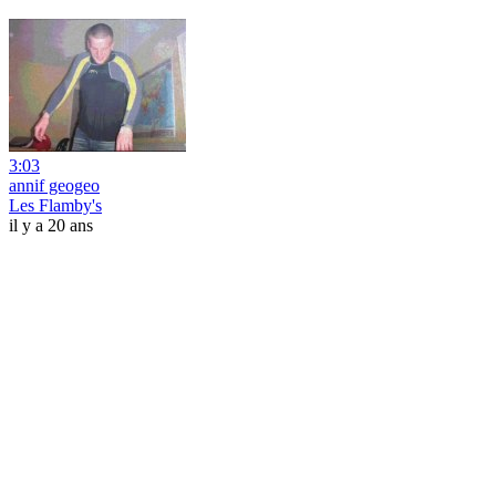
3:03
annif geogeo
Les Flamby's
il y a 20 ans