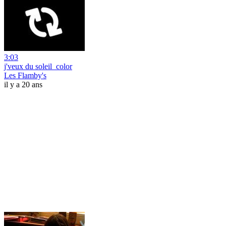
3:03
j'veux du soleil_color
Les Flamby's
il y a 20 ans