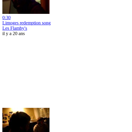
0:30
Limoges redemption song
Les Flamby's
il y a 20 ans