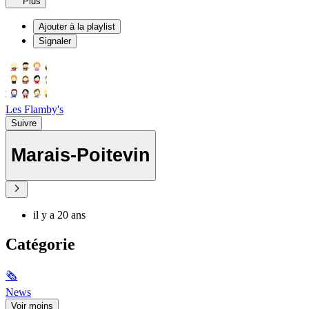
Plus
Ajouter à la playlist
Signaler
Les Flamby's
Suivre
Marais-Poitevin
il y a 20 ans
Catégorie
🗞
News
Voir moins