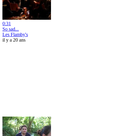
0:31
So sad...
Les Flamby's
il y a 20 ans