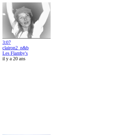
3:07
clairon2_n&b
Les Flamby's
il y a 20 ans