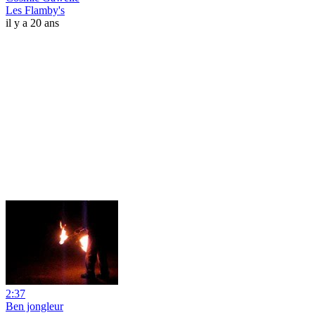
Les Flamby's
il y a 20 ans
2:37
Ben jongleur