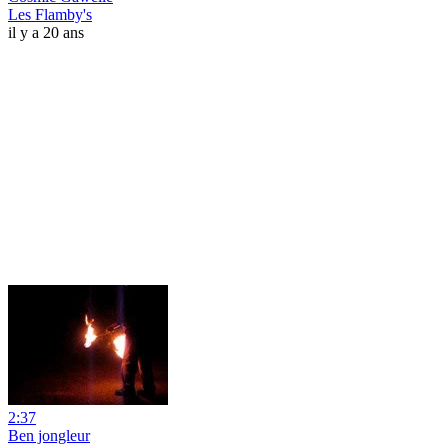
Les Flamby's
il y a 20 ans
2:37
Ben jongleur