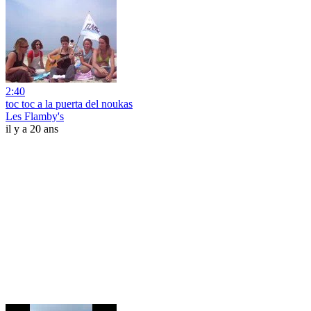
2:40
toc toc a la puerta del noukas
Les Flamby's
il y a 20 ans