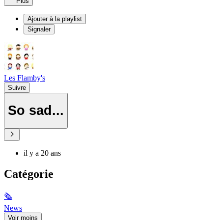
Plus
Ajouter à la playlist
Signaler
Les Flamby's
Suivre
So sad...
il y a 20 ans
Catégorie
🗞
News
Voir moins