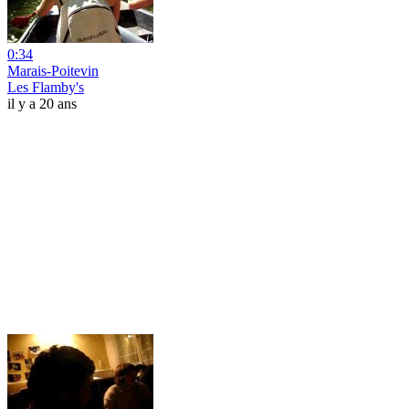
0:34
Marais-Poitevin
Les Flamby's
il y a 20 ans