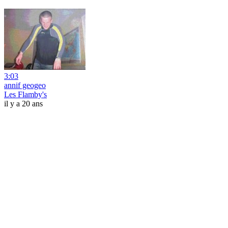
3:03
annif geogeo
Les Flamby's
il y a 20 ans