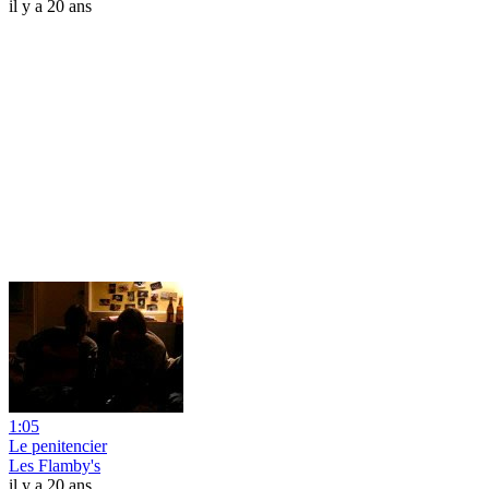
il y a 20 ans
1:05
Le penitencier
Les Flamby's
il y a 20 ans