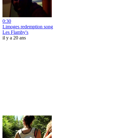
0:30
Limoges redemption song
Les Flamby's
il y a 20 ans