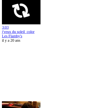
3:03
j'veux du soleil_color
Les Flamby's
il y a 20 ans