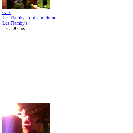
0:17
Les Flambys font leur cirque
Les Flamby's
il y a 20 ans