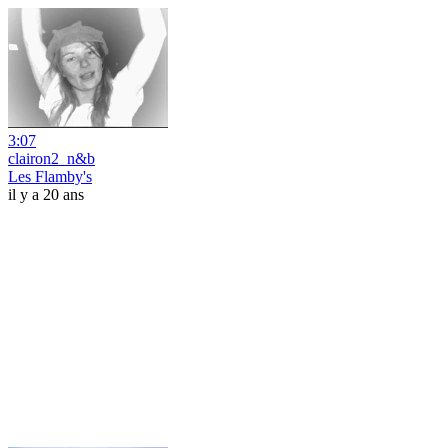
3:07
clairon2_n&b
Les Flamby's
il y a 20 ans