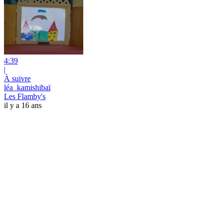
4:39
|
À suivre
léa_kamishibaï
Les Flamby's
il y a 16 ans