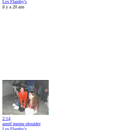
Les Flamby's
il y a 20 ans
2:14
annif mumu plouider
Les Flamby's