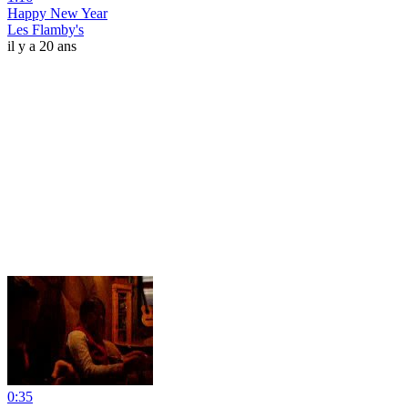
Happy New Year
Les Flamby's
il y a 20 ans
0:35