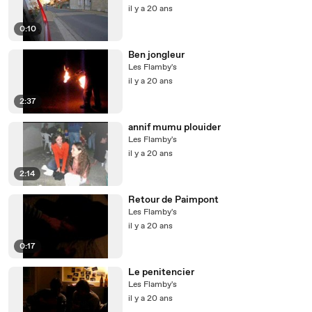
il y a 20 ans
0:10
Ben jongleur
Les Flamby's
il y a 20 ans
2:37
annif mumu plouider
Les Flamby's
il y a 20 ans
2:14
Retour de Paimpont
Les Flamby's
il y a 20 ans
0:17
Le penitencier
Les Flamby's
il y a 20 ans