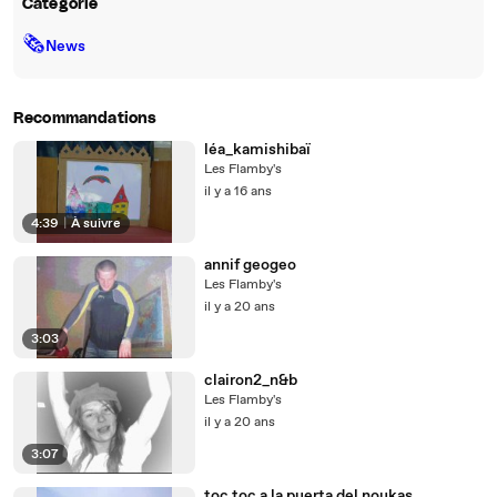
Catégorie
🗞
News
Recommandations
léa_kamishibaï
Les Flamby's
il y a 16 ans
4:39
|
À suivre
annif geogeo
Les Flamby's
il y a 20 ans
3:03
clairon2_n&b
Les Flamby's
il y a 20 ans
3:07
toc toc a la puerta del noukas