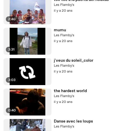
Les Flamby's
il y a 20 ans
2:40
mumu
Les Flamby's
il y a 20 ans
3:31
j'veux du soleil_color
Les Flamby's
il y a 20 ans
3:03
the hardest world
Les Flamby's
il y a 20 ans
0:40
Danse avec les loups
Les Flamby's