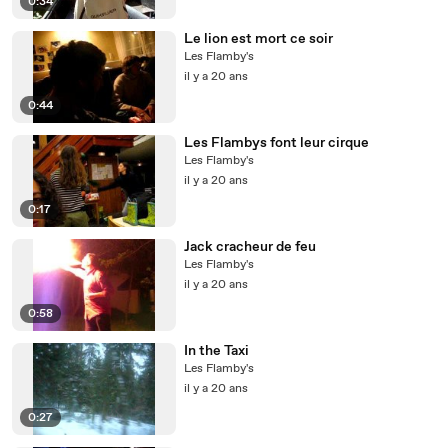
0:34
Le lion est mort ce soir
Les Flamby's
il y a 20 ans
0:44
Les Flambys font leur cirque
Les Flamby's
il y a 20 ans
0:17
Jack cracheur de feu
Les Flamby's
il y a 20 ans
0:58
In the Taxi
Les Flamby's
il y a 20 ans
0:27