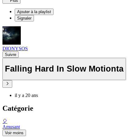
Plus
Ajouter à la playlist
Signaler
DIONYSOS
Suivre
Falling Hard In Slow Motionta
il y a 20 ans
Catégorie
🎈
Amusant
Voir moins