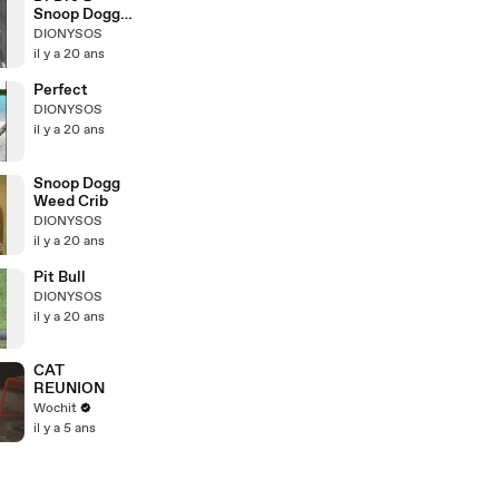
Snoop Doggy
Dogg
DIONYSOS
il y a 20 ans
Perfect
DIONYSOS
il y a 20 ans
Snoop Dogg
Weed Crib
DIONYSOS
il y a 20 ans
Pit Bull
DIONYSOS
il y a 20 ans
CAT
REUNION
Wochit
il y a 5 ans