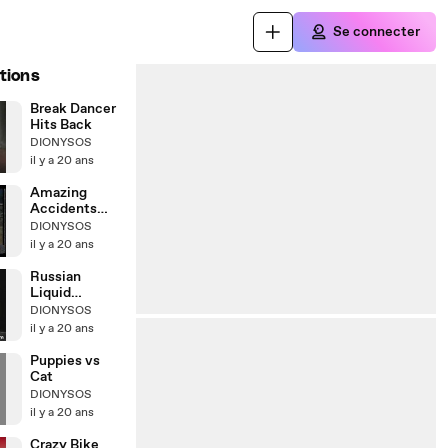
Se connecter
tions
Break Dancer
Hits Back
DIONYSOS
il y a 20 ans
Amazing
Accidents
Compilaion
DIONYSOS
il y a 20 ans
Russian
Liquid
Bodybuilder
DIONYSOS
il y a 20 ans
Puppies vs
Cat
DIONYSOS
il y a 20 ans
Crazy Bike