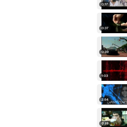
0:17
0:37
0:39
1:03
2:54
0:58