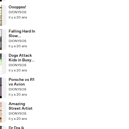
Oooppss!
DIONYSOS
il y a 20 ans
Falling Hard In
Slow
Motionta
DIONYSOS
il y a 20 ans
Dogs Attack
Kids in Busy
City Street
DIONYSOS
il y a 20 ans
Porsche vs R1
vs Avion
DIONYSOS
il y a 20 ans
Amazing
Street Artist
DIONYSOS
il y a 20 ans
Dr Dre &