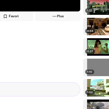
1:15
Favori
Plus
0:54
0:27
1:10
1:02