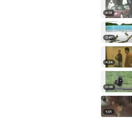
4:19
0:47
4:24
0:38
1:01