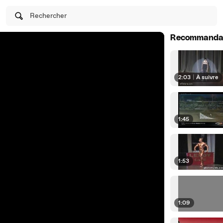
Rechercher
Recommanda
2:03
|
À suivre
1:45
1:53
1:09