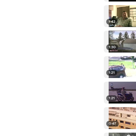
1:42
1:30
1:21
1:21
0:47