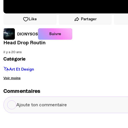
Like
Partager
Suivre
DIONYSOS
Head Drop Routin
il y a 20 ans
Catégorie
🦄
Art Et Design
Voir moins
Commentaires
Ajoute
ton
commentaire