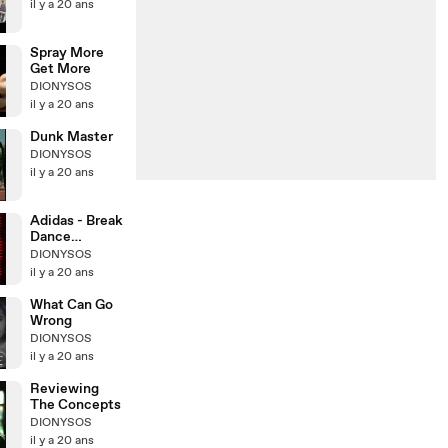
il y a 20 ans
Spray More
Get More
DIONYSOS
il y a 20 ans
Dunk Master
DIONYSOS
il y a 20 ans
Adidas - Break
Dance
Freestyle
DIONYSOS
il y a 20 ans
What Can Go
Wrong
DIONYSOS
il y a 20 ans
Reviewing
The Concepts
DIONYSOS
il y a 20 ans