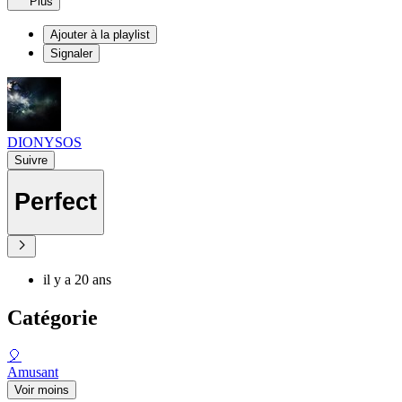
Plus
Ajouter à la playlist
Signaler
DIONYSOS
Suivre
Perfect
il y a 20 ans
Catégorie
🎈
Amusant
Voir moins